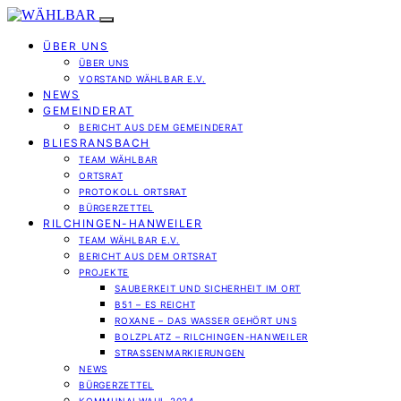
ÜBER UNS
ÜBER UNS
VORSTAND WÄHLBAR E.V.
NEWS
GEMEINDERAT
BERICHT AUS DEM GEMEINDERAT
BLIESRANSBACH
TEAM WÄHLBAR
ORTSRAT
PROTOKOLL ORTSRAT
BÜRGERZETTEL
RILCHINGEN-HANWEILER
TEAM WÄHLBAR E.V.
BERICHT AUS DEM ORTSRAT
PROJEKTE
SAUBERKEIT UND SICHERHEIT IM ORT
B51 – ES REICHT
ROXANE – DAS WASSER GEHÖRT UNS
BOLZPLATZ – RILCHINGEN-HANWEILER
STRASSENMARKIERUNGEN
NEWS
BÜRGERZETTEL