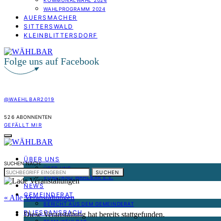
KOMMUNALWAHL 2024
WAHLPROGRAMM 2024
AUERSMACHER
SITTERSWALD
KLEINBLITTERSDORF
Folge uns auf Facebook
@WAEHLBAR2019
526
ABONNENTEN
GEFÄLLT MIR
ÜBER UNS
SUCHEN NACH:
ÜBER UNS
SUCHEN
VORSTAND WÄHLBAR E.V.
NEWS
GEMEINDERAT
« Alle Veranstaltungen
BERICHT AUS DEM GEMEINDERAT
BLIESRANSBACH
Diese Veranstaltung hat bereits stattgefunden.