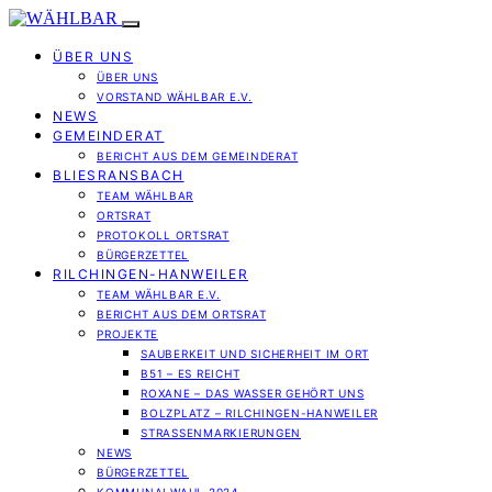
ÜBER UNS
ÜBER UNS
VORSTAND WÄHLBAR E.V.
NEWS
GEMEINDERAT
BERICHT AUS DEM GEMEINDERAT
BLIESRANSBACH
TEAM WÄHLBAR
ORTSRAT
PROTOKOLL ORTSRAT
BÜRGERZETTEL
RILCHINGEN-HANWEILER
TEAM WÄHLBAR E.V.
BERICHT AUS DEM ORTSRAT
PROJEKTE
SAUBERKEIT UND SICHERHEIT IM ORT
B51 – ES REICHT
ROXANE – DAS WASSER GEHÖRT UNS
BOLZPLATZ – RILCHINGEN-HANWEILER
STRASSENMARKIERUNGEN
NEWS
BÜRGERZETTEL