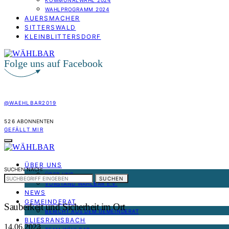
KOMMUNALWAHL 2024
WAHLPROGRAMM 2024
AUERSMACHER
SITTERSWALD
KLEINBLITTERSDORF
Folge uns auf Facebook
@WAEHLBAR2019
526
ABONNENTEN
GEFÄLLT MIR
ÜBER UNS
SUCHEN NACH:
ÜBER UNS
SUCHEN
VORSTAND WÄHLBAR E.V.
NEWS
GEMEINDERAT
Sauberkeit und Sicherheit im Ort
BERICHT AUS DEM GEMEINDERAT
BLIESRANSBACH
14.06.2023