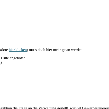
ekdote
hier klicken
) muss doch hier mehr getan werden.
 Hilfe angeboten.
n
)
Fraktion die Frage an die Verwaltung gestellt, wieviel Gewerbesteuerei