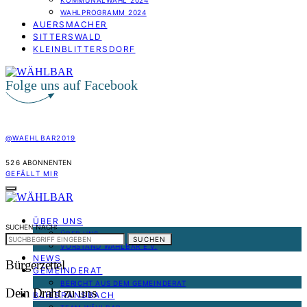
KOMMUNALWAHL 2024
WAHLPROGRAMM 2024
AUERSMACHER
SITTERSWALD
KLEINBLITTERSDORF
Folge uns auf Facebook
@WAEHLBAR2019
526
ABONNENTEN
GEFÄLLT MIR
ÜBER UNS
SUCHEN NACH:
ÜBER UNS
SUCHEN
VORSTAND WÄHLBAR E.V.
NEWS
Bürgerzettel
GEMEINDERAT
BERICHT AUS DEM GEMEINDERAT
Dein Draht zu uns
BLIESRANSBACH