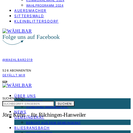
KOMMUNALWAHL 2024
WAHLPROGRAMM 2024
AUERSMACHER
SITTERSWALD
KLEINBLITTERSDORF
Folge uns auf Facebook
@WAEHLBAR2019
526
ABONNENTEN
GEFÄLLT MIR
ÜBER UNS
SUCHEN NACH:
ÜBER UNS
SUCHEN
VORSTAND WÄHLBAR E.V.
NEWS
Jörg Kühn – für Rilchingen-Hanweiler
GEMEINDERAT
BERICHT AUS DEM GEMEINDERAT
BLIESRANSBACH