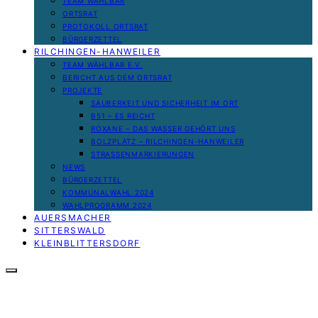
TEAM WÄHLBAR
ORTSRAT
PROTOKOLL ORTSRAT
BÜRGERZETTEL
RILCHINGEN-HANWEILER
TEAM WÄHLBAR E.V.
BERICHT AUS DEM ORTSRAT
PROJEKTE
SAUBERKEIT UND SICHERHEIT IM ORT
B51 – ES REICHT
ROXANE – DAS WASSER GEHÖRT UNS
BOLZPLATZ – RILCHINGEN-HANWEILER
STRASSENMARKIERUNGEN
NEWS
BÜRGERZETTEL
KOMMUNALWAHL 2024
WAHLPROGRAMM 2024
AUERSMACHER
SITTERSWALD
KLEINBLITTERSDORF