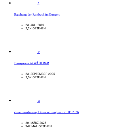
1
Begehung der Ransbach im Bungert
23. JULI 2019
2,2K GESEHEN
2
Transparenz ist WÄHLBAR
23. SEPTEMBER 2025
3,5K GESEHEN
3
Zusammenfassung Ortsratssitzung vom 26.03.2026
29. MÄRZ 2026
942 MAL GESEHEN