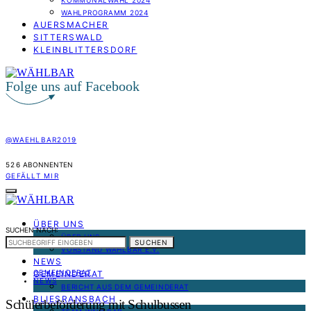
KOMMUNALWAHL 2024
WAHLPROGRAMM 2024
AUERSMACHER
SITTERSWALD
KLEINBLITTERSDORF
Folge uns auf Facebook
@WAEHLBAR2019
526
ABONNENTEN
GEFÄLLT MIR
ÜBER UNS
SUCHEN NACH:
ÜBER UNS
SUCHEN
VORSTAND WÄHLBAR E.V.
NEWS
GEMEINDERAT
GEMEINDERAT
NEWS
BERICHT AUS DEM GEMEINDERAT
BLIESRANSBACH
Schülerbeförderung mit Schulbussen