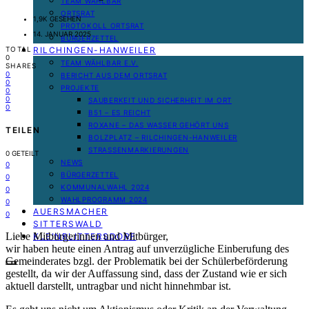
TEAM WÄHLBAR
ORTSRAT
1,9K GESEHEN
PROTOKOLL ORTSRAT
14. JANUAR 2025
BÜRGERZETTEL
RILCHINGEN-HANWEILER
TOTAL
0
TEAM WÄHLBAR E.V.
SHARES
0
BERICHT AUS DEM ORTSRAT
0
PROJEKTE
0
0
SAUBERKEIT UND SICHERHEIT IM ORT
0
B51 – ES REICHT
ROXANE – DAS WASSER GEHÖRT UNS
TEILEN
BOLZPLATZ – RILCHINGEN-HANWEILER
STRASSENMARKIERUNGEN
0
GETEILT
NEWS
0
BÜRGERZETTEL
0
KOMMUNALWAHL 2024
0
WAHLPROGRAMM 2024
0
AUERSMACHER
0
SITTERSWALD
Liebe Mitbürgerinnen und Mitbürger,
KLEINBLITTERSDORF
wir haben heute einen Antrag auf unverzügliche Einberufung des
Gemeinderates bzgl. der Problematik bei der Schülerbeförderung
gestellt, da wir der Auffassung sind, dass der Zustand wie er sich
aktuell darstellt, untragbar und nicht hinnehmbar ist.