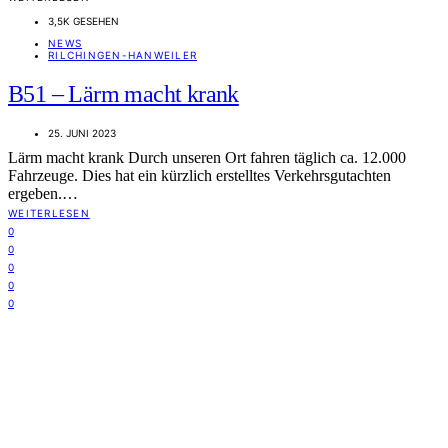
3,5K GESEHEN
NEWS
RILCHINGEN-HANWEILER
B51 – Lärm macht krank
25. JUNI 2023
Lärm macht krank Durch unseren Ort fahren täglich ca. 12.000
Fahrzeuge. Dies hat ein kürzlich erstelltes Verkehrsgutachten
ergeben.…
WEITERLESEN
0
0
0
0
0