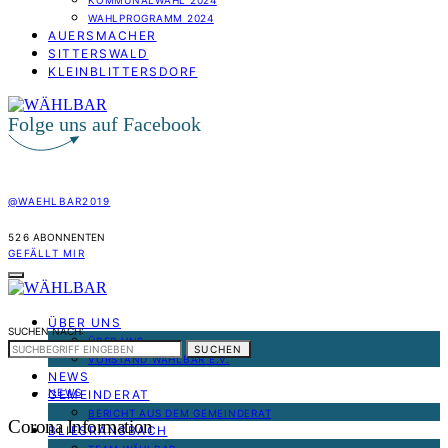
KOMMUNALWAHL 2024
WAHLPROGRAMM 2024
AUERSMACHER
SITTERSWALD
KLEINBLITTERSDORF
Folge uns auf Facebook
@WAEHLBAR2019
526
ABONNENTEN
GEFÄLLT MIR
ÜBER UNS
SUCHEN NACH:
ÜBER UNS
SUCHEN
VORSTAND WÄHLBAR E.V.
NEWS
NEWS
GEMEINDERAT
BERICHT AUS DEM GEMEINDERAT
Corona Information
BLIESRANSBACH