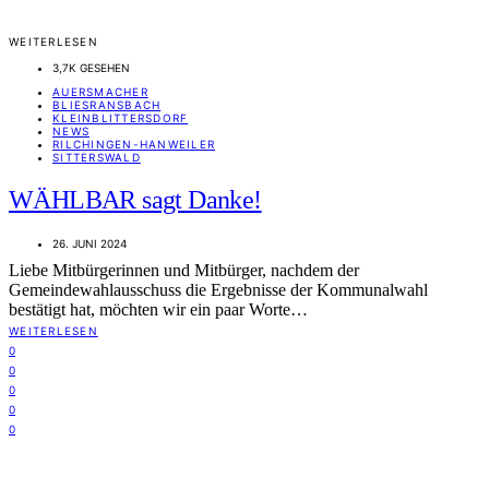
WEITERLESEN
3,7K GESEHEN
AUERSMACHER
BLIESRANSBACH
KLEINBLITTERSDORF
NEWS
RILCHINGEN-HANWEILER
SITTERSWALD
WÄHLBAR sagt Danke!
26. JUNI 2024
Liebe Mitbürgerinnen und Mitbürger, nachdem der
Gemeindewahlausschuss die Ergebnisse der Kommunalwahl
bestätigt hat, möchten wir ein paar Worte…
WEITERLESEN
0
0
0
0
0