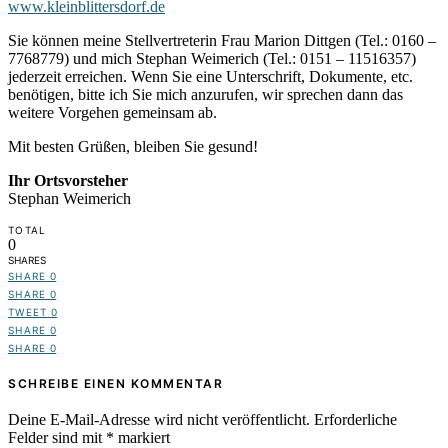
www.kleinblittersdorf.de
Sie können meine Stellvertreterin Frau Marion Dittgen (Tel.: 0160 –
7768779) und mich Stephan Weimerich (Tel.: 0151 – 11516357)
jederzeit erreichen. Wenn Sie eine Unterschrift, Dokumente, etc.
benötigen, bitte ich S
ie mich anzurufen, wir sprechen dann das
weitere Vorgehen gemeinsam ab.
Mit besten Grüßen, bleiben Sie gesund!
Ihr Ortsvorsteher
Stephan Weimerich
TOTAL
0
SHARES
SHARE
0
SHARE
0
TWEET
0
SHARE
0
SHARE
0
SCHREIBE EINEN KOMMENTAR
Deine E-Mail-Adresse wird nicht veröffentlicht.
Erforderliche
Felder sind mit
*
markiert