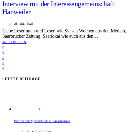
Interview mit der Interessengemeinschaft
Hanweiler
25. JULI 2021
Liebe Leserinnen und Leser, wie Sie seit Wochen aus den Medien,
Saarbrücker Zeitung, Saarlokal wie auch aus den…
WEITERLESEN
0
0
0
0
0
LETZTE BEITRÄGE
1
Barrierefreie Sprechstunde in Bliesransbach
28. AUGUST 2019