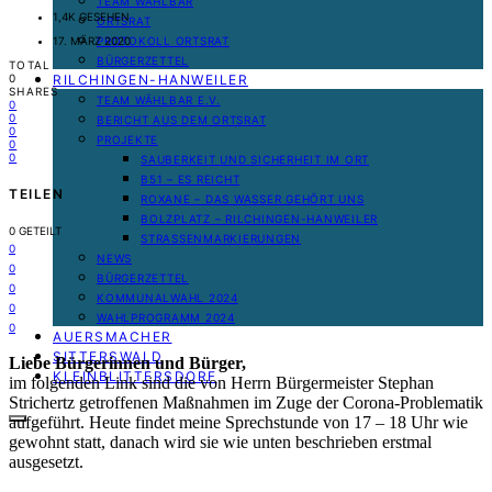
TEAM WÄHLBAR
1,4K GESEHEN
ORTSRAT
PROTOKOLL ORTSRAT
17. MÄRZ 2020
BÜRGERZETTEL
TOTAL
RILCHINGEN-HANWEILER
0
SHARES
TEAM WÄHLBAR E.V.
0
0
BERICHT AUS DEM ORTSRAT
0
PROJEKTE
0
0
SAUBERKEIT UND SICHERHEIT IM ORT
B51 – ES REICHT
TEILEN
ROXANE – DAS WASSER GEHÖRT UNS
BOLZPLATZ – RILCHINGEN-HANWEILER
0
GETEILT
STRASSENMARKIERUNGEN
0
NEWS
0
BÜRGERZETTEL
0
KOMMUNALWAHL 2024
0
WAHLPROGRAMM 2024
0
AUERSMACHER
SITTERSWALD
Liebe Bürgerinnen und Bürger,
KLEINBLITTERSDORF
im folgenden Link sind die von Herrn Bürgermeister Stephan
Strichertz getroffenen Maßnahmen im Zuge der Corona-Problematik
aufgeführt. Heute findet meine Sprechstunde von 17 – 18 Uhr wie
gewohnt statt, danach wird sie wie unten beschrieben erstmal
ausgesetzt.