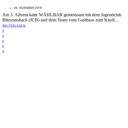
29. DEZEMBER 2019
Am 3. Advent hatte WÄHLBAR gemeinsam mit dem Jugendclub
Bliesransbach (JCB) und dem Team vom Gasthaus zum Knoll…
WEITERLESEN
0
0
0
0
0