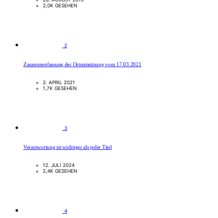
2,0K GESEHEN
2
Zusammenfassung der Ortsratssitzung vom 17.03.2021
2. APRIL 2021
1,7K GESEHEN
3
Verantwortung ist wichtiger als jeder Titel
12. JULI 2024
2,4K GESEHEN
4