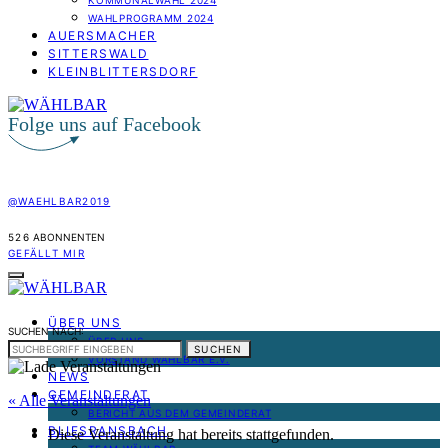
KOMMUNALWAHL 2024
WAHLPROGRAMM 2024
AUERSMACHER
SITTERSWALD
KLEINBLITTERSDORF
Folge uns auf Facebook
@WAEHLBAR2019
526
ABONNENTEN
GEFÄLLT MIR
ÜBER UNS
SUCHEN NACH:
ÜBER UNS
SUCHEN
VORSTAND WÄHLBAR E.V.
NEWS
GEMEINDERAT
« Alle Veranstaltungen
BERICHT AUS DEM GEMEINDERAT
BLIESRANSBACH
Diese Veranstaltung hat bereits stattgefunden.