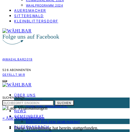
KOMMUNALWAHL 2024
WAHLPROGRAMM 2024
AUERSMACHER
SITTERSWALD
KLEINBLITTERSDORF
Folge uns auf Facebook
@WAEHLBAR2019
526
ABONNENTEN
GEFÄLLT MIR
ÜBER UNS
SUCHEN NACH:
ÜBER UNS
SUCHEN
VORSTAND WÄHLBAR E.V.
NEWS
GEMEINDERAT
« Alle Veranstaltungen
BERICHT AUS DEM GEMEINDERAT
BLIESRANSBACH
Diese Veranstaltung hat bereits stattgefunden.