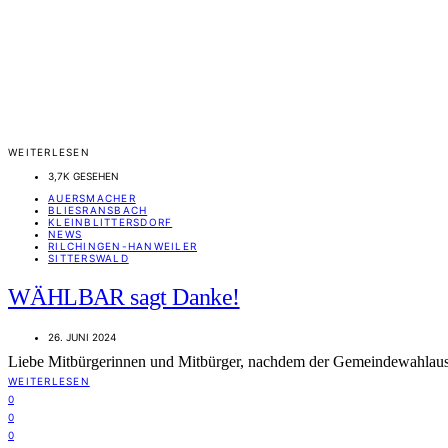
WEITERLESEN
3,7K GESEHEN
AUERSMACHER
BLIESRANSBACH
KLEINBLITTERSDORF
NEWS
RILCHINGEN-HANWEILER
SITTERSWALD
WÄHLBAR sagt Danke!
26. JUNI 2024
Liebe Mitbürgerinnen und Mitbürger, nachdem der Gemeindewahlauss
WEITERLESEN
0
0
0