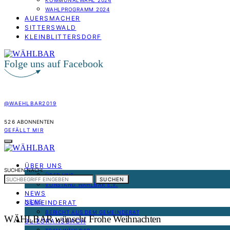
KOMMUNALWAHL 2024
WAHLPROGRAMM 2024
AUERSMACHER
SITTERSWALD
KLEINBLITTERSDORF
Folge uns auf Facebook
@WAEHLBAR2019
526
ABONNENTEN
GEFÄLLT MIR
ÜBER UNS
SUCHEN NACH:
ÜBER UNS
SUCHEN
VORSTAND WÄHLBAR E.V.
NEWS
NEWS
GEMEINDERAT
BERICHT AUS DEM GEMEINDERAT
WÄHLBAR wünscht Frohe Weihnachten
BLIESRANSBACH