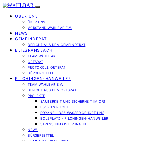
ÜBER UNS
ÜBER UNS
VORSTAND WÄHLBAR E.V.
NEWS
GEMEINDERAT
BERICHT AUS DEM GEMEINDERAT
BLIESRANSBACH
TEAM WÄHLBAR
ORTSRAT
PROTOKOLL ORTSRAT
BÜRGERZETTEL
RILCHINGEN-HANWEILER
TEAM WÄHLBAR E.V.
BERICHT AUS DEM ORTSRAT
PROJEKTE
SAUBERKEIT UND SICHERHEIT IM ORT
B51 – ES REICHT
ROXANE – DAS WASSER GEHÖRT UNS
BOLZPLATZ – RILCHINGEN-HANWEILER
STRASSENMARKIERUNGEN
NEWS
BÜRGERZETTEL