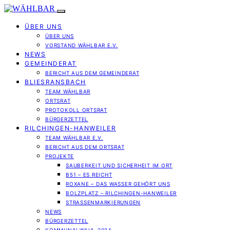
ÜBER UNS
ÜBER UNS
VORSTAND WÄHLBAR E.V.
NEWS
GEMEINDERAT
BERICHT AUS DEM GEMEINDERAT
BLIESRANSBACH
TEAM WÄHLBAR
ORTSRAT
PROTOKOLL ORTSRAT
BÜRGERZETTEL
RILCHINGEN-HANWEILER
TEAM WÄHLBAR E.V.
BERICHT AUS DEM ORTSRAT
PROJEKTE
SAUBERKEIT UND SICHERHEIT IM ORT
B51 – ES REICHT
ROXANE – DAS WASSER GEHÖRT UNS
BOLZPLATZ – RILCHINGEN-HANWEILER
STRASSENMARKIERUNGEN
NEWS
BÜRGERZETTEL