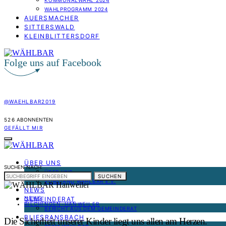
KOMMUNALWAHL 2024
WAHLPROGRAMM 2024
AUERSMACHER
SITTERSWALD
KLEINBLITTERSDORF
Folge uns auf Facebook
@WAEHLBAR2019
526
ABONNENTEN
GEFÄLLT MIR
ÜBER UNS
SUCHEN NACH:
ÜBER UNS
SUCHEN
VORSTAND WÄHLBAR E.V.
NEWS
NEWS
GEMEINDERAT
RILCHINGEN-HANWEILER
BERICHT AUS DEM GEMEINDERAT
BLIESRANSBACH
Die Sicherheit unserer Kinder liegt uns allen am Herzen.