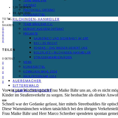
TEAM WÄHLBAR
ORTSRAT
1,2K GESEHEN
PROTOKOLL ORTSRAT
23. JUNI 2022
BÜRGERZETTEL
RILCHINGEN-HANWEILER
TOTAL
0
TEAM WÄHLBAR E.V.
SHARES
0
BERICHT AUS DEM ORTSRAT
0
PROJEKTE
0
0
SAUBERKEIT UND SICHERHEIT IM ORT
0
B51 – ES REICHT
ROXANE – DAS WASSER GEHÖRT UNS
TEILEN
BOLZPLATZ – RILCHINGEN-HANWEILER
STRASSENMARKIERUNGEN
0
GETEILT
NEWS
0
BÜRGERZETTEL
0
KOMMUNALWAHL 2024
0
WAHLPROGRAMM 2024
0
AUERSMACHER
0
SITTERSWALD
Vor ein paar Wochen sprach Frau Maike Bähr uns an, ob es nicht mög
KLEINBLITTERSDORF
Kinder im Straßenverkehr zu sorgen. Sie beobachte als direkte Anwo
Schnell war der Gedanke gefasst, hier mittels Streetbuddies für opti
Diese Warnmännchen wirken tatsächlich bei den übrigen Verkehrsteil
Frau Maike Bähr und Herr Marco Schreiber spendeten spontan gemein