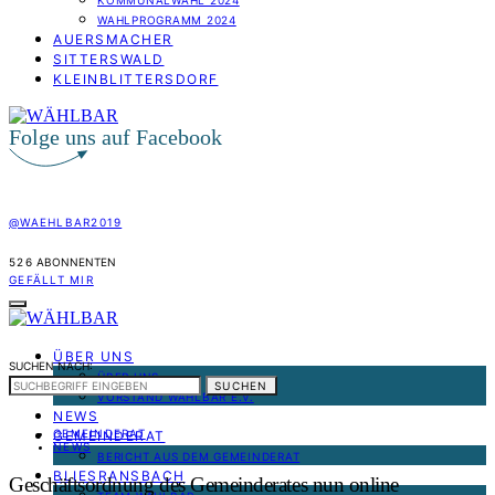
KOMMUNALWAHL 2024
WAHLPROGRAMM 2024
AUERSMACHER
SITTERSWALD
KLEINBLITTERSDORF
Folge uns auf Facebook
@WAEHLBAR2019
526
ABONNENTEN
GEFÄLLT MIR
ÜBER UNS
SUCHEN NACH:
ÜBER UNS
SUCHEN
VORSTAND WÄHLBAR E.V.
NEWS
GEMEINDERAT
GEMEINDERAT
NEWS
BERICHT AUS DEM GEMEINDERAT
BLIESRANSBACH
Geschäftsordnung des Gemeinderates nun online