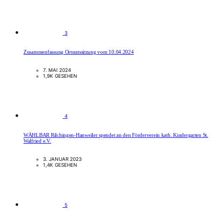
3
Zusammenfassung Ortsratssitzung vom 10.04.2024
7. MAI 2024
1,9K GESEHEN
4
WÄHLBAR Rilchingen-Hanweiler spendet an den Förderverein kath. Kindergarten St.
Walfried e.V.
3. JANUAR 2023
1,4K GESEHEN
5