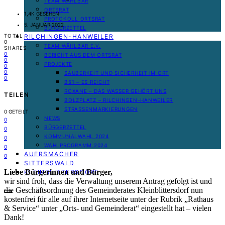
TEAM WÄHLBAR
ORTSRAT
1,4K GESEHEN
PROTOKOLL ORTSRAT
5. JANUAR 2022
BÜRGERZETTEL
RILCHINGEN-HANWEILER
TOTAL
0
TEAM WÄHLBAR E.V.
SHARES
0
BERICHT AUS DEM ORTSRAT
0
PROJEKTE
0
0
SAUBERKEIT UND SICHERHEIT IM ORT
0
B51 – ES REICHT
ROXANE – DAS WASSER GEHÖRT UNS
TEILEN
BOLZPLATZ – RILCHINGEN-HANWEILER
STRASSENMARKIERUNGEN
0
GETEILT
NEWS
0
BÜRGERZETTEL
0
KOMMUNALWAHL 2024
0
WAHLPROGRAMM 2024
0
AUERSMACHER
0
SITTERSWALD
Liebe Bürgerinnen und Bürger,
KLEINBLITTERSDORF
wir sind froh, dass die Verwaltung unserem Antrag gefolgt ist und
die Geschäftsordnung des Gemeinderates Kleinblittersdorf nun
kostenfrei für alle auf ihrer Internetseite unter der Rubrik „Rathaus
& Service“ unter „Orts- und Gemeinderat“ eingestellt hat – vielen
Dank!