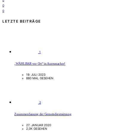
0
0
0
LETZTE BEITRÄGE
1
„WÄHLBAR vor Ort“ in Auersmacher!
19. JULI 2023
880 MAL GESEHEN
2
Zusammenfassung der Gemeinderatssitzung
27. JANUAR 2020
2,0K GESEHEN