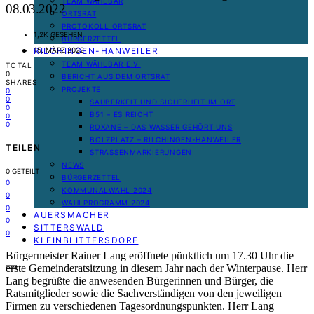
TEAM WÄHLBAR
08.03.2022
ORTSRAT
PROTOKOLL ORTSRAT
1,2K GESEHEN
BÜRGERZETTEL
RILCHINGEN-HANWEILER
15. MÄRZ 2022
TEAM WÄHLBAR E.V.
TOTAL
0
BERICHT AUS DEM ORTSRAT
SHARES
PROJEKTE
0
0
SAUBERKEIT UND SICHERHEIT IM ORT
0
B51 – ES REICHT
0
0
ROXANE – DAS WASSER GEHÖRT UNS
BOLZPLATZ – RILCHINGEN-HANWEILER
TEILEN
STRASSENMARKIERUNGEN
NEWS
0
GETEILT
BÜRGERZETTEL
0
KOMMUNALWAHL 2024
0
WAHLPROGRAMM 2024
0
AUERSMACHER
0
SITTERSWALD
0
KLEINBLITTERSDORF
Bürgermeister Rainer Lang eröffnete pünktlich um 17.30 Uhr die
erste Gemeinderatsitzung in diesem Jahr nach der Winterpause. Herr
Lang begrüßte die anwesenden Bürgerinnen und Bürger, die
Ratsmitglieder sowie die Sachverständigen von den jeweiligen
Firmen zu verschiedenen Tagesordnungspunkten. Herr Lang