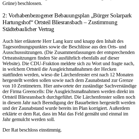
Grüne) beschlossen.
2: Vorhabenbezogener Bebauungsplan „Bürger Solarpark
Hartungshof“ Ortsteil Bliesransbach – Zustimmung
Städtebaulicher Vertrag
Auch hier erläuterte Herr Lang kurz und knapp den Inhalt des
Tagesordnungspunktes sowie die Beschlüsse aus den Orts- und
Ausschusssitzungen. (Die Zusammenfassungen der entsprechenden
Ortsratssitzungen finden Sie ausführlich ebenfalls auf dieser
Website). Die CDU-Fraktion meldete sich zu Wort und fragte nach,
in welchem Ortsteil die Ausgleichmaßnahmen der Hecken
stattfinden werden, wieso die Lärchenfenster erst nach 12 Monaten
hergestellt werden sollen sowie nach dem Zaunabstand zur Grenze
von 10 Zentimetern. Hier antwortete der zuständige Sachverständige
der Firma Greencells: Die Ausgleichsmaßnahmen werden direkt im
Ortsteil Bliesransbach durchgeführt. Die Lärchenfenster sollen noch
in diesem Jahr nach Beendigung der Bauarbeiten hergestellt werden
und der Zaunabstand wurde bereits im Plan korrigiert. Außerdem
erklärte er dem Rat, dass im Mai das Feld gemäht und einmal im
Jahr gemulcht werden soll.
Der Rat beschloss einstimmig.