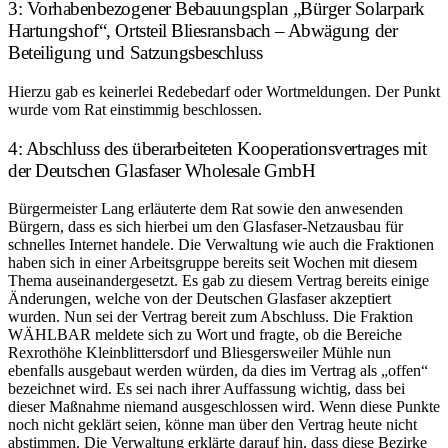
3: Vorhabenbezogener Bebauungsplan „Bürger Solarpark
Hartungshof“, Ortsteil Bliesransbach – Abwägung der
Beteiligung und Satzungsbeschluss
Hierzu gab es keinerlei Redebedarf oder Wortmeldungen. Der Punkt
wurde vom Rat einstimmig beschlossen.
4: Abschluss des überarbeiteten Kooperationsvertrages mit
der Deutschen Glasfaser Wholesale GmbH
Bürgermeister Lang erläuterte dem Rat sowie den anwesenden
Bürgern, dass es sich hierbei um den Glasfaser-Netzausbau für
schnelles Internet handele. Die Verwaltung wie auch die Fraktionen
haben sich in einer Arbeitsgruppe bereits seit Wochen mit diesem
Thema auseinandergesetzt. Es gab zu diesem Vertrag bereits einige
Änderungen, welche von der Deutschen Glasfaser akzeptiert
wurden. Nun sei der Vertrag bereit zum Abschluss. Die Fraktion
WÄHLBAR meldete sich zu Wort und fragte, ob die Bereiche
Rexrothöhe Kleinblittersdorf und Bliesgersweiler Mühle nun
ebenfalls ausgebaut werden würden, da dies im Vertrag als „offen“
bezeichnet wird. Es sei nach ihrer Auffassung wichtig, dass bei
dieser Maßnahme niemand ausgeschlossen wird. Wenn diese Punkte
noch nicht geklärt seien, könne man über den Vertrag heute nicht
abstimmen. Die Verwaltung erklärte darauf hin, dass diese Bezirke