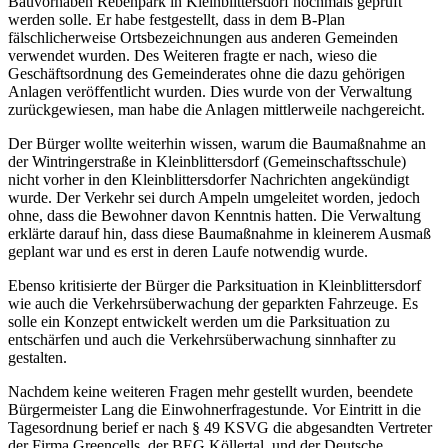
Bauvorhaben Rebenpark in Kleinblittersdorf nochmals geprüft
werden solle. Er habe festgestellt, dass in dem B-Plan
fälschlicherweise Ortsbezeichnungen aus anderen Gemeinden
verwendet wurden. Des Weiteren fragte er nach, wieso die
Geschäftsordnung des Gemeinderates ohne die dazu gehörigen
Anlagen veröffentlicht wurden. Dies wurde von der Verwaltung
zurückgewiesen, man habe die Anlagen mittlerweile nachgereicht.
Der Bürger wollte weiterhin wissen, warum die Baumaßnahme an
der Wintringerstraße in Kleinblittersdorf (Gemeinschaftsschule)
nicht vorher in den Kleinblittersdorfer Nachrichten angekündigt
wurde. Der Verkehr sei durch Ampeln umgeleitet worden, jedoch
ohne, dass die Bewohner davon Kenntnis hatten. Die Verwaltung
erklärte darauf hin, dass diese Baumaßnahme in kleinerem Ausmaß
geplant war und es erst in deren Laufe notwendig wurde.
Ebenso kritisierte der Bürger die Parksituation in Kleinblittersdorf
wie auch die Verkehrsüberwachung der geparkten Fahrzeuge. Es
solle ein Konzept entwickelt werden um die Parksituation zu
entschärfen und auch die Verkehrsüberwachung sinnhafter zu
gestalten.
Nachdem keine weiteren Fragen mehr gestellt wurden, beendete
Bürgermeister Lang die Einwohnerfragestunde. Vor Eintritt in die
Tagesordnung berief er nach § 49 KSVG die abgesandten Vertreter
der Firma Greencells, der BEG Köllertal, und der Deutsche