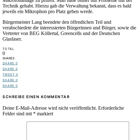
Mikrofonanlage zu prüfen. Man habe bisher nur Probleme mit der
Technik gehabt. Hierzu gab die Verwaltung bekannt, dass es bald
jeweils ein Mikrophon pro Platz geben werde.
Bürgermeister Lang beendete den öffentlichen Teil und
verabschiedete die interessierten Bürgerinnen und Bürger, sowie die
Vertreter von BEG Köllertal, Greencells und der Deutschen
Glasfaser.
TOTAL
0
SHARES
SHARE
0
SHARE
0
TWEET
0
SHARE
0
SHARE
0
SCHREIBE EINEN KOMMENTAR
Deine E-Mail-Adresse wird nicht veröffentlicht.
Erforderliche
Felder sind mit
*
markiert