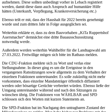
aufnehmen. Diese sollten unbedingt vorher in Lebach registriert
werden, damit diese dann auch Anspruch auf humanitäre Hilfe
hätten (Unterkunft, Verpflegung, Krankenversicherung etc.)
Ebenso teilt er mit, dass der Haushalt für 2022 bereits genehmigt
wurde und zum dritten Jahr in Folge ausgeglichen sei.
Weiterhin erklärte er, dass zu dem Bauvorhaben „KiTa Ruppertshof
Auersmacher“ demnächst eine dritte Bauausschusssitzung
notwendig werde.
Außerdem werden weiterhin Wahlhelfer für die Landtagswahl am
27.03.2022. Freiwillige mögen sich bitte im Rathaus melden.
Die CDU-Fraktion meldete sich zu Wort und verlas eine
Stellungnahme. In dieser ging es um die Ereignisse in den
vergangenen Ratssitzungen sowie allgemein zu dem Verhalten der
einzelnen Fraktionen untereinander. Es solle zukünftig nicht mehr
vorkommen, dass einzelne Mandatsträger öffentlich diffamiert
werden oder bösartige Gerüchte verbreitet würden. Ebenso ließe der
Umgang untereinander während und nach den Sitzungen zu
wünschen übrig. Die Fraktionen von WÄHLBAR und SPD
schlossen sich den Worten mit kurzen Statements an.
Die SPD-Fraktion bat im Nachgang den untragbaren Zustand der