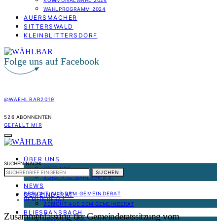
KOMMUNALWAHL 2024
WAHLPROGRAMM 2024
AUERSMACHER
SITTERSWALD
KLEINBLITTERSDORF
Folge uns auf Facebook
@WAEHLBAR2019
526
ABONNENTEN
GEFÄLLT MIR
ÜBER UNS
SUCHEN NACH:
ÜBER UNS
SUCHEN
VORSTAND WÄHLBAR E.V.
NEWS
BERICHT AUS DEM GEMEINDERAT
GEMEINDERAT
GEMEINDERAT
BERICHT AUS DEM GEMEINDERAT
BLIESRANSBACH
Zusammenfassung der Gemeinderatssitzung vom