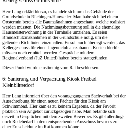
Kellergeschoss Grundschule
Herr Lang erklärt hierzu, es handele sich um das Gebäude der
Grundschule in Rilchingen-Hanweiler. Man habe sich bei einem
Ortstermin bereits alle Baumaßnahmen angeschaut, welche realisiert
werden müssten. Die Nachmittagsbetreuung soll in die ehemalige
Hausmeisterwohnung in der Turnhalle umziehen. Es seien
Brandschutzmaßnahmen in der Grundschule nötig, um die
geltenden Richtlinien einzuhalten. Es soll auch überlegt werden, das
Kellergeschoss für einen Jugendclub auszubauen. Kosten hierfür
müssten noch ermittelt werden. Gespräche mit dem
Regionalverband (JuZ United) haben bereits stattgefunden.
Dieser Punkt wurde einstimmig vom Rat beschlossen.
6: Sanierung und Verpachtung Kiosk Freibad
Kleinblitterdorf
Herr Lang informiert über den vorangegangenen Sachverhalt bei der
Ausschreibung für einen neuen Pächter für den Kiosk am
Schwimmbad. Hier kam es zu keinem Ergebnis, da der Favorit
plötzlich sein Angebot zurückgezogen habe. Man befände sich
derzeit in Gesprächen mit dem zweiten Bewerber. Es gibt allerdings
noch Redebedarf in dem entsprechenden Ausschuss bevor es zu
einer Entscheidung im Rat kommen könne.