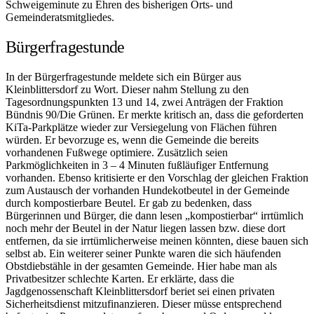
Schweigeminute zu Ehren des bisherigen Orts- und
Gemeinderatsmitgliedes.
Bürgerfragestunde
In der Bürgerfragestunde meldete sich ein Bürger aus
Kleinblittersdorf zu Wort. Dieser nahm Stellung zu den
Tagesordnungspunkten 13 und 14, zwei Anträgen der Fraktion
Bündnis 90/Die Grünen. Er merkte kritisch an, dass die geforderten
KiTa-Parkplätze wieder zur Versiegelung von Flächen führen
würden. Er bevorzuge es, wenn die Gemeinde die bereits
vorhandenen Fußwege optimiere. Zusätzlich seien
Parkmöglichkeiten in 3 – 4 Minuten fußläufiger Entfernung
vorhanden. Ebenso kritisierte er den Vorschlag der gleichen Fraktion
zum Austausch der vorhanden Hundekotbeutel in der Gemeinde
durch kompostierbare Beutel. Er gab zu bedenken, dass
Bürgerinnen und Bürger, die dann lesen „kompostierbar“ irrtümlich
noch mehr der Beutel in der Natur liegen lassen bzw. diese dort
entfernen, da sie irrtümlicherweise meinen könnten, diese bauen sich
selbst ab. Ein weiterer seiner Punkte waren die sich häufenden
Obstdiebstähle in der gesamten Gemeinde. Hier habe man als
Privatbesitzer schlechte Karten. Er erklärte, dass die
Jagdgenossenschaft Kleinblittersdorf beriet sei einen privaten
Sicherheitsdienst mitzufinanzieren. Dieser müsse entsprechend