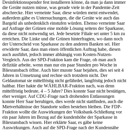
Desinfektionsspender fest installieren könne, da man ja dann immer
die Geräte nutzen müsse, was gerade viele in der Pandemie-Zeit
abschrecke. Hier verneinte Saar, diese würden meist entwendet,
außerdem gäbe es Untersuchungen, die die Geräte wie auch das
Bargeld als unbedenklich einstufen würden. Ebenso verneinte Saar
auf Anfrage der Grünen eine mobile Lösung seitens der Sparkasse,
da diese nicht notwendig sei. Jede besetzte Filiale sei unter 5 km zu
erreichen. Die Linke und die Grünen hinterfragten, wo dann noch
der Unterscheid von Sparkasse zu den anderen Banken sei. Hier
erwiderte Saar, dass man einen öffentlichen Auftrag habe, diesen
auch ausführt, jedoch immer abhängig vom Kosten-Nutzen-
Vergleich. Aus der SPD-Fraktion kam die Frage, ob man auch
defizitär arbeite, wenn man nur ein paar Stunden pro Woche in
Bliesransbach öffne. Auch hier musste Saar bejahen, dies sei seit 4
Jahren in Umsetzung und rechne sich trotzdem nicht. Der
Geldautomat sie mittelfristig nicht gefährdet, langfristig jedoch nicht
haltbar. Hier hakte die WÄHLBAR-Fraktion nach, was denn
mittelfristig bedeute, 4 – 5 Jahre? Dies konnte Saar nicht bestätigen,
eher weniger. Auf CDU-Frage nach drohenden Entlassungen
konnte Herr Saar beruhigen, dies werde nicht stattfinden, auch die
Mietverhältnisse der Standorte sollen bestehen bleiben. Die FDP-
Fraktion wollte die Auswirkungen der Volksbank-Schließung vor
ein paar Jahren im Bezug auf die kundenhöhe der Sparkasse in
Bliesransbach wissen. Hier erklärte Saar, es gäbe keine
Auswirkungen. Auch auf die SPD-Frage nach der Kundennähe