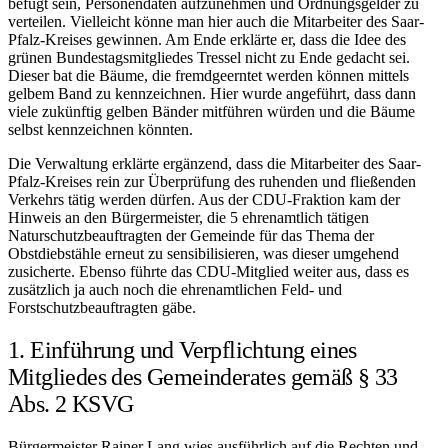
befugt sein, Personendaten aufzunehmen und Ordnungsgelder zu
verteilen. Vielleicht könne man hier auch die Mitarbeiter des Saar-
Pfalz-Kreises gewinnen. Am Ende erklärte er, dass die Idee des
grünen Bundestagsmitgliedes Tressel nicht zu Ende gedacht sei.
Dieser bat die Bäume, die fremdgeerntet werden können mittels
gelbem Band zu kennzeichnen. Hier wurde angeführt, dass dann
viele zukünftig gelben Bänder mitführen würden und die Bäume
selbst kennzeichnen könnten.
Die Verwaltung erklärte ergänzend, dass die Mitarbeiter des Saar-
Pfalz-Kreises rein zur Überprüfung des ruhenden und fließenden
Verkehrs tätig werden dürfen. Aus der CDU-Fraktion kam der
Hinweis an den Bürgermeister, die 5 ehrenamtlich tätigen
Naturschutzbeauftragten der Gemeinde für das Thema der
Obstdiebstähle erneut zu sensibilisieren, was dieser umgehend
zusicherte. Ebenso führte das CDU-Mitglied weiter aus, dass es
zusätzlich ja auch noch die ehrenamtlichen Feld- und
Forstschutzbeauftragten gäbe.
1. Einführung und Verpflichtung eines
Mitgliedes des Gemeinderates gemäß § 33
Abs. 2 KSVG
Bürgermeister Rainer Lang wies ausführlich auf die Rechten und