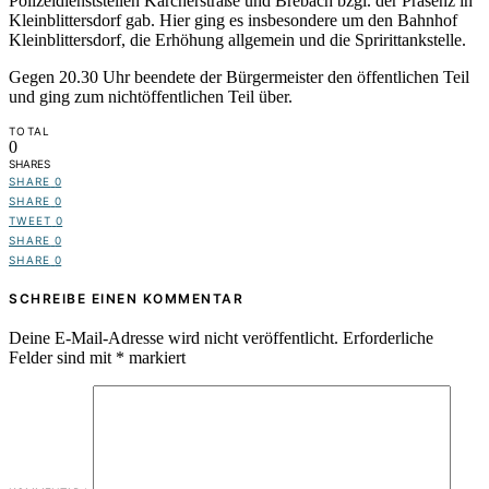
Polizeidienststellen Karcherstraße und Brebach bzgl. der Präsenz in
Kleinblittersdorf gab. Hier ging es insbesondere um den Bahnhof
Kleinblittersdorf, die Erhöhung allgemein und die Spririttankstelle.
Gegen 20.30 Uhr beendete der Bürgermeister den öffentlichen Teil
und ging zum nichtöffentlichen Teil über.
TOTAL
0
SHARES
SHARE
0
SHARE
0
TWEET
0
SHARE
0
SHARE
0
SCHREIBE EINEN KOMMENTAR
Deine E-Mail-Adresse wird nicht veröffentlicht.
Erforderliche
Felder sind mit
*
markiert