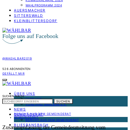
KOMMUNALWAHL 2024
WAHLPROGRAMM 2024
AUERSMACHER
SITTERSWALD
KLEINBLITTERSDORF
Folge uns auf Facebook
@WAEHLBAR2019
526
ABONNENTEN
GEFÄLLT MIR
ÜBER UNS
SUCHEN NACH:
ÜBER UNS
SUCHEN
VORSTAND WÄHLBAR E.V.
NEWS
BERICHT AUS DEM GEMEINDERAT
GEMEINDERAT
GEMEINDERAT
BERICHT AUS DEM GEMEINDERAT
BLIESRANSBACH
Zusammenfassung der Gemeinderatssitzung vom