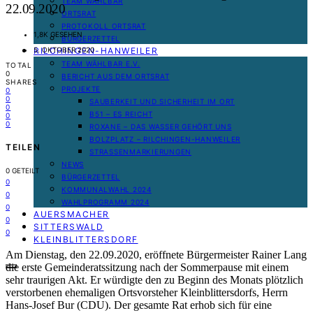
TEAM WÄHLBAR
22.09.2020
ORTSRAT
PROTOKOLL ORTSRAT
1,8K GESEHEN
BÜRGERZETTEL
RILCHINGEN-HANWEILER
5. OKTOBER 2020
TEAM WÄHLBAR E.V.
TOTAL
0
BERICHT AUS DEM ORTSRAT
SHARES
PROJEKTE
0
0
SAUBERKEIT UND SICHERHEIT IM ORT
0
B51 – ES REICHT
0
0
ROXANE – DAS WASSER GEHÖRT UNS
BOLZPLATZ – RILCHINGEN-HANWEILER
TEILEN
STRASSENMARKIERUNGEN
NEWS
0
GETEILT
BÜRGERZETTEL
0
KOMMUNALWAHL 2024
0
WAHLPROGRAMM 2024
0
AUERSMACHER
0
SITTERSWALD
0
KLEINBLITTERSDORF
Am Dienstag, den 22.09.2020, eröffnete Bürgermeister Rainer Lang
die erste Gemeinderatssitzung nach der Sommerpause mit einem
sehr traurigen Akt. Er würdigte den zu Beginn des Monats plötzlich
verstorbenen ehemaligen Ortsvorsteher Kleinblittersdorfs, Herrn
Hans-Josef Bur (CDU). Der gesamte Rat erhob sich für eine