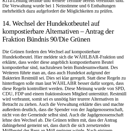
KiTa-Leitung befinde und weitere Termine bereits vereinbart sind.
Die Verwaltung wurde bei 1 Neinstimme und 6 Enthaltungen
mehrheitlich dazu aufgefordert die Möglichkeiten zu prüfen.
14. Wechsel der Hundekotbeutel auf
kompostierbare Alternativen – Antrag der
Fraktion Bündnis 90/Die Grünen
Die Grünen fordern den Wechsel auf kompostierbare
Hundekotbeutel. Hier meldete sich die WÄHLBAR-Fraktion und
erklärte, dass weder diese angeblich kompostierbaren Beutel
kompostierbar sind, nachzulesen beim Bundesumweltamt. Des
Weiteren führte man an, dass auch Hundekot aufgrund der
Bakterien Restmüll sei. Dies sei klar geregelt. Statt diese Regeln zu
hinterfragen solle man laut WÄHLABR besser dafür sorgen, dass
diese Regeln kontrolliert werden. Diese Meinung wurde von SPD,
CDU, FDP und einem fraktionslosen Mitglied unterstützt. Restmüll
wird verbrannt, somit sei es unnötig hier teurere Alternativen in
Betracht zu ziehen. Auch die Verwaltung erklärte dies und machte
außerdem deutlich, dass die Spender von der Jagdgenossenschaft,
nicht von der Gemeinde selbst sind. Auch die Jagdgenossenschaft
lehne den Wechsel ab. Die Grünen teilten mit, dass der Antrag
dahingehend gemeint sei, dass durch die sich zersetzenden
Müllbeutel der Berg an Müll geringer würde. Nach einigem