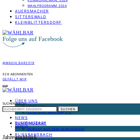
KOMMUNALWAHL 2024
WAHLPROGRAMM 2024
AUERSMACHER
SITTERSWALD
KLEINBLITTERSDORF
Folge uns auf Facebook
@WAEHLBAR2019
526
ABONNENTEN
GEFÄLLT MIR
ÜBER UNS
SUCHEN NACH:
ÜBER UNS
SUCHEN
VORSTAND WÄHLBAR E.V.
NEWS
BLIESRANSBACH
GEMEINDERAT
VEREIN
BERICHT AUS DEM GEMEINDERAT
BLIESRANSBACH
Jahresrückblick