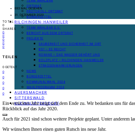
TEAM WÄHLBAR
ORTSRAT
693 MAL GESEHEN
PROTOKOLL ORTSRAT
31. DEZEMBER 2020
BÜRGERZETTEL
RILCHINGEN-HANWEILER
TOTAL
0
TEAM WÄHLBAR E.V.
SHARES
0
BERICHT AUS DEM ORTSRAT
0
PROJEKTE
0
0
SAUBERKEIT UND SICHERHEIT IM ORT
0
B51 – ES REICHT
ROXANE – DAS WASSER GEHÖRT UNS
TEILEN
BOLZPLATZ – RILCHINGEN-HANWEILER
STRASSENMARKIERUNGEN
0
GETEILT
NEWS
0
BÜRGERZETTEL
0
KOMMUNALWAHL 2024
0
WAHLPROGRAMM 2024
0
AUERSMACHER
0
SITTERSWALD
Ein verrücktes Jahr neigt sich dem Ende zu. Wir bedanken uns für da
KLEINBLITTERSDORF
Rückblick auf das Jahr 2020.
Auch für 2021 sind schon weitere Projekte geplant. Unter anderem l
Wir wünschen Ihnen einen guten Rutsch ins neue Jahr.