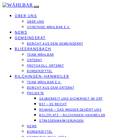
ÜBER UNS
ÜBER UNS
VORSTAND WÄHLBAR E.V.
NEWS
GEMEINDERAT
BERICHT AUS DEM GEMEINDERAT
BLIESRANSBACH
TEAM WÄHLBAR
ORTSRAT
PROTOKOLL ORTSRAT
BÜRGERZETTEL
RILCHINGEN-HANWEILER
TEAM WÄHLBAR E.V.
BERICHT AUS DEM ORTSRAT
PROJEKTE
SAUBERKEIT UND SICHERHEIT IM ORT
B51 – ES REICHT
ROXANE – DAS WASSER GEHÖRT UNS
BOLZPLATZ – RILCHINGEN-HANWEILER
STRASSENMARKIERUNGEN
NEWS
BÜRGERZETTEL