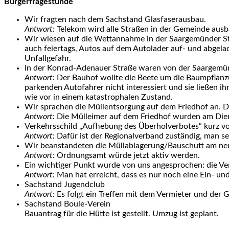
Bürgerfragestunde
Wir fragten nach dem Sachstand Glasfaserausbau.
Antwort:
Telekom wird alle Straßen in der Gemeinde aus
Wir wiesen auf die Wettannahme in der Saargemünder Str
auch feiertags, Autos auf dem Autolader auf- und abgelad
Unfallgefahr.
In der Konrad-Adenauer Straße waren von der Saargemün
Antwort:
Der Bauhof wollte die Beete um die Baumpflanzun
parkenden Autofahrer nicht interessiert und sie ließen 
wie vor in einem katastrophalen Zustand.
Wir sprachen die Müllentsorgung auf dem Friedhof an. Di
Antwort:
Die Mülleimer auf dem Friedhof wurden am Dien
Verkehrsschild „Aufhebung des Überholverbotes“ kurz vor
Antwort:
Dafür ist der Regionalverband zuständig, man se
Wir beanstandeten die Müllablagerung/Bauschutt am n
Antwort:
Ordnungsamt würde jetzt aktiv werden.
Ein wichtiger Punkt wurde von uns angesprochen: die Ver
Antwort:
Man hat erreicht, dass es nur noch eine Ein- und 
Sachstand Jugendclub
Antwort:
Es folgt ein Treffen mit dem Vermieter und der 
Sachstand Boule-Verein
Bauantrag für die Hütte ist gestellt. Umzug ist geplant.