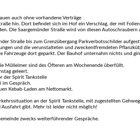
bauen auch ohne vorhandene Verträge
aße hin. Dort befindet sich im Hof ein Verschlag, der mit Foli
en. Die Saargemünder Straße wird von diesen Autoschraubern al
der Straße bis zum Grenzübergang Parkverbotsschilder aufgeste
gen und die verunstalteten und zweckentfremdeten Pflanzkübel 
ihre Fahrzeuge dort geparkt. Der Bauhof unternahm nichts und gi
e Mülleimer sind des Öfteren am Wochenende überfüllt.
stag geleert.
 der Spirit Tankstelle
i im Gespräch.
euen Kebab-Laden am Nettomarkt.
kehrssituation an der Spirit Tankstelle, mit zugestellten Gehwe
Ausfahrt gibt. Mehr ist leider nicht möglich!
Gemeinde zwecks weiterführender Gespräche.