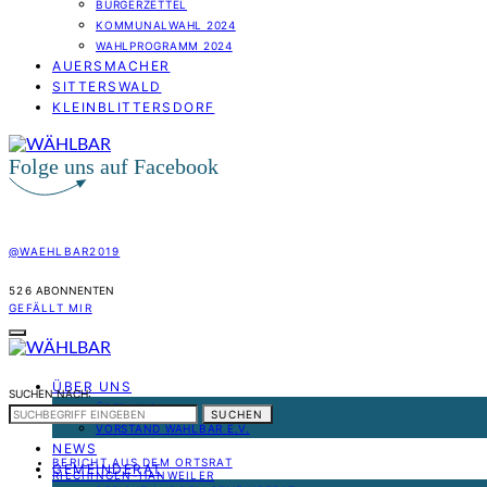
BÜRGERZETTEL
KOMMUNALWAHL 2024
WAHLPROGRAMM 2024
AUERSMACHER
SITTERSWALD
KLEINBLITTERSDORF
Folge uns auf Facebook
@WAEHLBAR2019
526
ABONNENTEN
GEFÄLLT MIR
ÜBER UNS
SUCHEN NACH:
ÜBER UNS
SUCHEN
VORSTAND WÄHLBAR E.V.
NEWS
BERICHT AUS DEM ORTSRAT
GEMEINDERAT
RILCHINGEN-HANWEILER