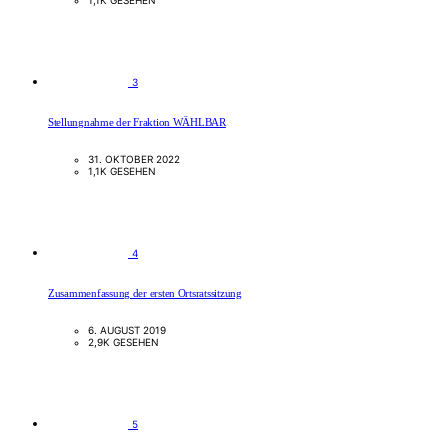
1,1K GESEHEN
3
Stellungnahme der Fraktion WÄHLBAR
31. OKTOBER 2022
1,1K GESEHEN
4
Zusammenfassung der ersten Ortsratssitzung
6. AUGUST 2019
2,9K GESEHEN
5