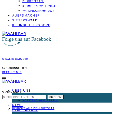
BÜRGERZETTEL
KOMMUNALWAHL 2024
WAHLPROGRAMM 2024
AUERSMACHER
SITTERSWALD
KLEINBLITTERSDORF
Folge uns auf Facebook
@WAEHLBAR2019
526
ABONNENTEN
GEFÄLLT MIR
ÜBER UNS
SUCHEN NACH:
ÜBER UNS
SUCHEN
VORSTAND WÄHLBAR E.V.
NEWS
BERICHT AUS DEM ORTSRAT
GEMEINDERAT