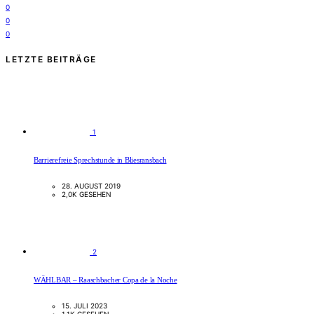
0
0
0
LETZTE BEITRÄGE
1
Barrierefreie Sprechstunde in Bliesransbach
28. AUGUST 2019
2,0K GESEHEN
2
WÄHLBAR – Raaschbacher Copa de la Noche
15. JULI 2023