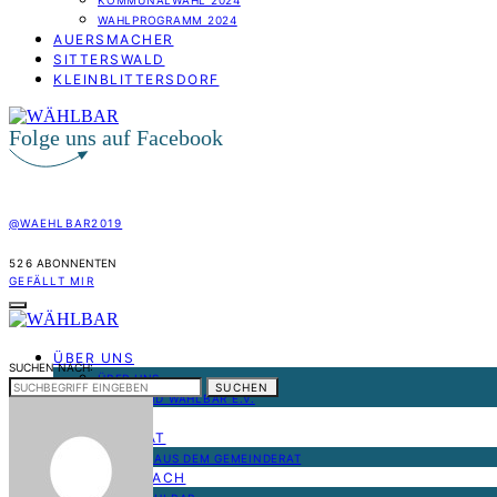
KOMMUNALWAHL 2024
WAHLPROGRAMM 2024
AUERSMACHER
SITTERSWALD
KLEINBLITTERSDORF
Folge uns auf Facebook
@WAEHLBAR2019
526
ABONNENTEN
GEFÄLLT MIR
ÜBER UNS
SUCHEN NACH:
ÜBER UNS
SUCHEN
VORSTAND WÄHLBAR E.V.
NEWS
GEMEINDERAT
BERICHT AUS DEM GEMEINDERAT
BLIESRANSBACH