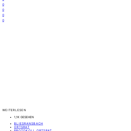
0
0
0
0
WEITERLESEN
1,1K GESEHEN
BLIESRANSBACH
ORTSRAT
PROTOKOLL ORTSRAT