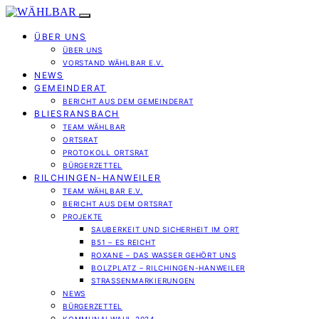
ÜBER UNS
ÜBER UNS
VORSTAND WÄHLBAR E.V.
NEWS
GEMEINDERAT
BERICHT AUS DEM GEMEINDERAT
BLIESRANSBACH
TEAM WÄHLBAR
ORTSRAT
PROTOKOLL ORTSRAT
BÜRGERZETTEL
RILCHINGEN-HANWEILER
TEAM WÄHLBAR E.V.
BERICHT AUS DEM ORTSRAT
PROJEKTE
SAUBERKEIT UND SICHERHEIT IM ORT
B51 – ES REICHT
ROXANE – DAS WASSER GEHÖRT UNS
BOLZPLATZ – RILCHINGEN-HANWEILER
STRASSENMARKIERUNGEN
NEWS
BÜRGERZETTEL