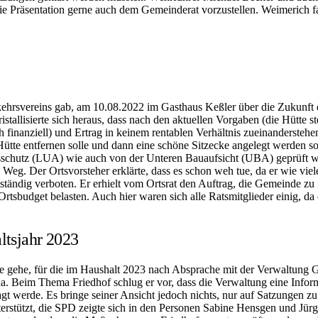
, die Präsentation gerne auch dem Gemeinderat vorzustellen. Weimerich f
rkehrsvereins gab, am 10.08.2022 im Gasthaus Keßler über die Zukunft 
isierte sich heraus, dass nach den aktuellen Vorgaben (die Hütte steht i
ch finanziell) und Ertrag in keinem rentablen Verhältnis zueinanderst
ütte entfernen solle und dann eine schöne Sitzecke angelegt werden so
sschutz (LUA) wie auch von der Unteren Bauaufsicht (UBA) geprüf
Weg. Der Ortsvorsteher erklärte, dass es schon weh tue, da er wie viel
lständig verboten. Er erhielt vom Ortsrat den Auftrag, die Gemeinde zu
 Ortsbudget belasten. Auch hier waren sich alle Ratsmitglieder einig, 
ltsjahr 2023
e gehe, für die im Haushalt 2023 nach Absprache mit der Verwaltung Gel
. Beim Thema Friedhof schlug er vor, dass die Verwaltung eine Inform
ragt werde. Es bringe seiner Ansicht jedoch nichts, nur auf Satzungen
stützt, die SPD zeigte sich in den Personen Sabine Hensgen und Jürge