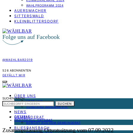
KOMMUNALWAHL 2024
WAHLPROGRAMM 2024
AUERSMACHER
SITTERSWALD
KLEINBLITTERSDORF
Folge uns auf Facebook
@WAEHLBAR2019
526
ABONNENTEN
GEFÄLLT MIR
ÜBER UNS
SUCHEN NACH:
ÜBER UNS
SUCHEN
VORSTAND WÄHLBAR E.V.
NEWS
ORTSRAT
GEMEINDERAT
PROTOKOLL ORTSRAT
BERICHT AUS DEM GEMEINDERAT
BLIESRANSBACH
Zusammenfassung Ortsratssitzung vom 07.09.2022