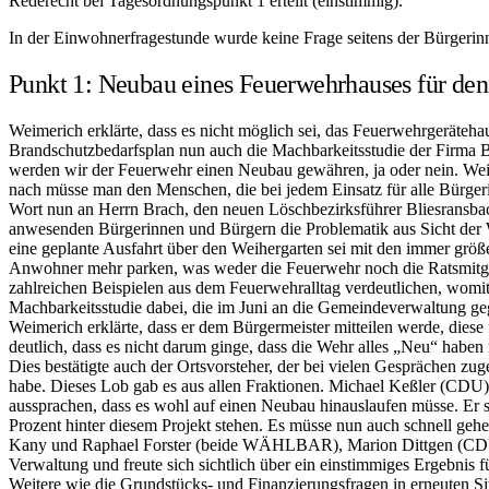
Rederecht bei Tagesordnungspunkt 1 erteilt (einstimmig).
In der Einwohnerfragestunde wurde keine Frage seitens der Bürgerin
Punkt 1: Neubau eines Feuerwehrhauses für den
Weimerich erklärte, dass es nicht möglich sei, das Feuerwehrgeräte
Brandschutzbedarfsplan nun auch die Machbarkeitsstudie der Firma Ba
werden wir der Feuerwehr einen Neubau gewähren, ja oder nein. Weime
nach müsse man den Menschen, die bei jedem Einsatz für alle Bürger
Wort nun an Herrn Brach, den neuen Löschbezirksführer Bliesransbachs
anwesenden Bürgerinnen und Bürgern die Problematik aus Sicht der We
eine geplante Ausfahrt über den Weihergarten sei mit den immer grö
Anwohner mehr parken, was weder die Feuerwehr noch die Ratsmitglie
zahlreichen Beispielen aus dem Feuerwehralltag verdeutlichen, womit
Machbarkeitsstudie dabei, die im Juni an die Gemeindeverwaltung gege
Weimerich erklärte, dass er dem Bürgermeister mitteilen werde, dies
deutlich, dass es nicht darum ginge, dass die Wehr alles „Neu“ haben 
Dies bestätigte auch der Ortsvorsteher, der bei vielen Gesprächen zug
habe. Dieses Lob gab es aus allen Fraktionen. Michael Keßler (CDU) e
aussprachen, dass es wohl auf einen Neubau hinauslaufen müsse. Er sa
Prozent hinter diesem Projekt stehen. Es müsse nun auch schnell gehe
Kany und Raphael Forster (beide WÄHLBAR), Marion Dittgen (CDU) 
Verwaltung und freute sich sichtlich über ein einstimmiges Ergebnis 
Weitere wie die Grundstücks- und Finanzierungsfragen in erneuten S