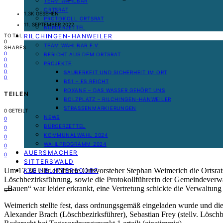
TEAM WÄHLBAR
ORTSRAT
1,3K GESEHEN
PROTOKOLL ORTSRAT
11. SEPTEMBER 2022
BÜRGERZETTEL
RILCHINGEN-HANWEILER
TOTAL
0
TEAM WÄHLBAR E.V.
SHARES
0
BERICHT AUS DEM ORTSRAT
0
PROJEKTE
0
0
SAUBERKEIT UND SICHERHEIT IM ORT
0
B51 – ES REICHT
ROXANE – DAS WASSER GEHÖRT UNS
TEILEN
BOLZPLATZ – RILCHINGEN-HANWEILER
STRASSENMARKIERUNGEN
0
GETEILT
NEWS
0
BÜRGERZETTEL
0
KOMMUNALWAHL 2024
0
WAHLPROGRAMM 2024
0
AUERSMACHER
0
SITTERSWALD
Um 17.30 Uhr eröffnete Ortsvorsteher Stephan Weimerich die Ortsr
KLEINBLITTERSDORF
Löschbezirksführung, sowie die Protokollführerin der Gemeindeverw
„Bauen“ war leider erkrankt, eine Vertretung schickte die Verwaltung 
Weimerich stellte fest, dass ordnungsgemäß eingeladen wurde und d
Alexander Brach (Löschbezirksführer), Sebastian Frey (stellv. Lösch