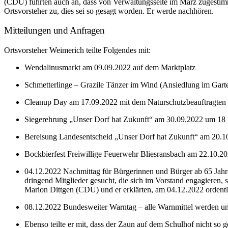
(CDU) führten auch an, dass von Verwaltungsseite im März zugestim
Ortsvorsteher zu, dies sei so gesagt worden. Er werde nachhören.
Mitteilungen und Anfragen
Ortsvorsteher Weimerich teilte Folgendes mit:
Wendalinusmarkt am 09.09.2022 auf dem Marktplatz
Schmetterlinge – Grazile Tänzer im Wind (Ansiedlung im Garte
Cleanup Day am 17.09.2022 mit dem Naturschutzbeauftragten Die
Siegerehrung „Unser Dorf hat Zukunft“ am 30.09.2022 um 18 
Bereisung Landesentscheid „Unser Dorf hat Zukunft“ am 20.1
Bockbierfest Freiwillige Feuerwehr Bliesransbach am 22.10.2
04.12.2022 Nachmittag für Bürgerinnen und Bürger ab 65 Jahre
dringend Mitglieder gesucht, die sich im Vorstand engagieren
Marion Dittgen (CDU) und er erklärten, am 04.12.2022 ordentl
08.12.2022 Bundesweiter Warntag – alle Warnmittel werden u
Ebenso teilte er mit, dass der Zaun auf dem Schulhof nicht so 