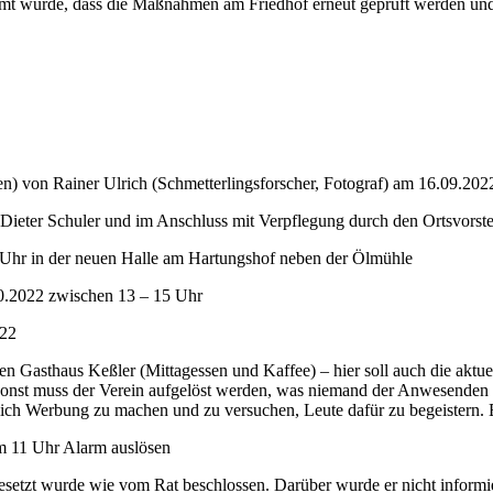
mt wurde, dass die Maßnahmen am Friedhof erneut geprüft werden und
n) von Rainer Ulrich (Schmetterlingsforscher, Fotograf) am 16.09.20
ter Schuler und im Anschluss mit Verpflegung durch den Ortsvorsteher 
Uhr in der neuen Halle am Hartungshof neben der Ölmühle
0.2022 zwischen 13 – 15 Uhr
022
n Gasthaus Keßler (Mittagessen und Kaffee) – hier soll auch die aktue
, sonst muss der Verein aufgelöst werden, was niemand der Anwesenden
ich Werbung zu machen und zu versuchen, Leute dafür zu begeistern. E
m 11 Uhr Alarm auslösen
gesetzt wurde wie vom Rat beschlossen. Darüber wurde er nicht informier