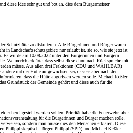
and diese Idee sehr gut und bot an, dies dem Bürgermeister
der Schutzhütte zu diskutieren. Alle Bürgerinnen und Bürger waren
n Landschaftsschutzgebiet) nur erlaubt ist, sie so, wie sie jetzt ist,
ehen. Es wurde am 10.08.2022 unter den Bürgerinnen und Bürgern
lle. Weimerich erklärte, dass selbst diese dann nach Rücksprache mit
t werden müsse. Aus allen drei Fraktionen (CDU und WÄHLBAR)
e andere mit der Hütte aufgewachsen sei, dass es aber nach den
 informieren, dass die Hütte abgerissen werden solle. Michael Keßler
da das Grundstück der Gemeinde gehört und diese auch für die
der bereitgestellt werden sollten. Priorität habe die Feuerwehr, aber
ationsveranstaltung für die Bürgerinnen und Bürger machen solle,
 zu verweisen, sondern man müsse dies den Menschen erklären. Diese
n Philippi skeptisch. Jürgen Philippi (SPD) und Michael Keßler