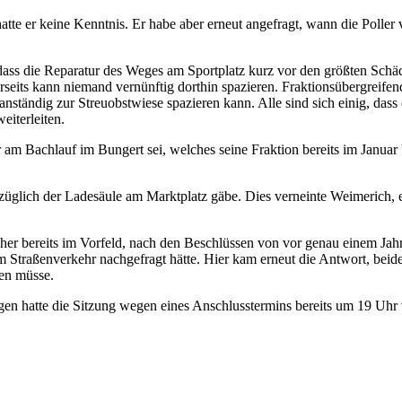
e er keine Kenntnis. Er habe aber erneut angefragt, wann die Poller vo
 dass die Reparatur des Weges am Sportplatz kurz vor den größten Schä
erseits kann niemand vernünftig dorthin spazieren. Fraktionsübergreif
nständig zur Streuobstwiese spazieren kann. Alle sind sich einig, dass
eiterleiten.
achlauf im Bungert sei, welches seine Fraktion bereits im Januar bea
lich der Ladesäule am Marktplatz gäbe. Dies verneinte Weimerich, erk
er bereits im Vorfeld, nach den Beschlüssen von vor genau einem Jah
Straßenverkehr nachgefragt hätte. Hier kam erneut die Antwort, beides 
fen müsse.
en hatte die Sitzung wegen eines Anschlusstermins bereits um 19 Uhr 