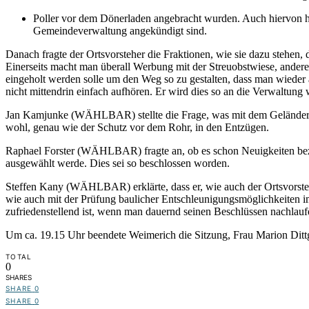
Poller vor dem Dönerladen angebracht wurden. Auch hiervon hatt
Gemeindeverwaltung angekündigt sind.
Danach fragte der Ortsvorsteher die Fraktionen, wie sie dazu stehen,
Einerseits macht man überall Werbung mit der Streuobstwiese, ander
eingeholt werden solle um den Weg so zu gestalten, dass man wieder a
nicht mittendrin einfach aufhören. Er wird dies so an die Verwaltung w
Jan Kamjunke (WÄHLBAR) stellte die Frage, was mit dem Geländer am B
wohl, genau wie der Schutz vor dem Rohr, in den Entzügen.
Raphael Forster (WÄHLBAR) fragte an, ob es schon Neuigkeiten bezüg
ausgewählt werde. Dies sei so beschlossen worden.
Steffen Kany (WÄHLBAR) erklärte, dass er, wie auch der Ortsvorsteh
wie auch mit der Prüfung baulicher Entschleunigungsmöglichkeiten im 
zufriedenstellend ist, wenn man dauernd seinen Beschlüssen nachlau
Um ca. 19.15 Uhr beendete Weimerich die Sitzung, Frau Marion Dittg
TOTAL
0
SHARES
SHARE
0
SHARE
0