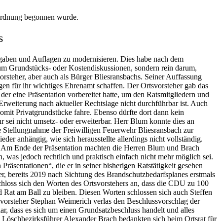
sordnung begonnen wurde.
s
orgaben und Auflagen zu modernisieren. Dies habe nach dem
 um Grundstücks- oder Kostendiskussionen, sondern rein darum,
orsteher, aber auch als Bürger Bliesransbachs. Seiner Auffassung
en für ihr wichtiges Ehrenamt schaffen. Der Ortsvorsteher gab das
er eine Präsentation vorbereitet hatte, um den Ratsmitgliedern und
rweiterung nach aktueller Rechtslage nicht durchführbar ist. Auch
mit Privatgrundstücke fahre. Ebenso dürfte dort dann kein
sei nicht umsetz- oder erweiterbar. Herr Blum konnte dies an
ie Stellungnahme der Freiwilligen Feuerwehr Bliesransbach zur
r anhängig, wie sich herausstellte allerdings nicht vollständig.
en. Am Ende der Präsentation machten die Herren Blum und Brach
n, was jedoch rechtlich und praktisch einfach nicht mehr möglich sei.
räsentationen“, die er in seiner bisherigen Ratstätigkeit gesehen
er, bereits 2019 nach Sichtung des Brandschutzbedarfsplanes erstmals
schloss sich den Worten des Ortsvorstehers an, dass die CDU zu 100
d Rat am Ball zu bleiben. Diesen Worten schlossen sich auch Steffen
orsteher Stephan Weimerich verla
s
den Beschlussvorschlag der
ar, dass es sich um einen Grundsatzbeschluss handelt und alles
 Löschbezirksführer Alexander Brach bedankten sich beim Ortsrat für