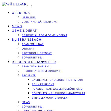
ÜBER UNS
ÜBER UNS
VORSTAND WÄHLBAR E.V.
NEWS
GEMEINDERAT
BERICHT AUS DEM GEMEINDERAT
BLIESRANSBACH
TEAM WÄHLBAR
ORTSRAT
PROTOKOLL ORTSRAT
BÜRGERZETTEL
RILCHINGEN-HANWEILER
TEAM WÄHLBAR E.V.
BERICHT AUS DEM ORTSRAT
PROJEKTE
SAUBERKEIT UND SICHERHEIT IM ORT
B51 – ES REICHT
ROXANE – DAS WASSER GEHÖRT UNS
BOLZPLATZ – RILCHINGEN-HANWEILER
STRASSENMARKIERUNGEN
NEWS
BÜRGERZETTEL