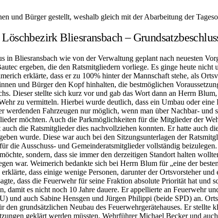
nen und Bürger gestellt, weshalb gleich mit der Abarbeitung der Tage
 Löschbezirk Bliesransbach – Grundsatzbeschlus
haus in Bliesransbach wie von der Verwaltung geplant nach neuesten V
utec ergeben, die den Ratsmitgliedern vorliege. Es ginge heute nicht
rich erklärte, dass er zu 100% hinter der Mannschaft stehe, als Ortsv
innen und Bürger den Kopf hinhalten, die bestmöglichen Voraussetzung
. Dieser stellte sich kurz vor und gab das Wort dann an Herrn Blum, d
hr zu vermitteln. Hierbei wurde deutlich, dass ein Umbau oder eine E
ßer werdenden Fahrzeugen nur möglich, wenn man über Nachbar- und so
der möchten. Auch die Parkmöglichkeiten für die Mitglieder der Wehr 
 auch die Ratsmitglieder dies nachvollziehen konnten. Er hatte auch d
ben wurde. Diese war auch bei den Sitzungsunterlagen der Ratsmitgliede
e für die Ausschuss- und Gemeinderatsmitglieder vollständig beizuleg
möchte, sondern, dass sie immer den derzeitigen Standort halten wollte
egen war. Weimerich bedankte sich bei Herrn Blum für „eine der besten P
rklärte, dass einige wenige Personen, darunter der Ortsvorsteher und 
gte, dass die Feuerwehr für seine Fraktion absolute Priorität hat und 
n, damit es nicht noch 10 Jahre dauere. Er appellierte an Feuerwehr un
und auch Sabine Hensgen und Jürgen Philippi (beide SPD) an. Ortsv
für den grundsätzlichen Neubau des Feuerwehrgerätehauses. Er stellte kl
itzungen geklärt werden müssten. Wehrführer Michael Becker und auch