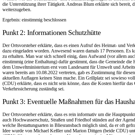
die Unterstützung ihrer Tätigkeit. Andreas Blum erklärte sich bereit
weiterzugeben.
Ergebnis:
einstimmig beschlossen
Punkt 2: Informationen Schutzhütte
Der Ortsvorsteher erklärte, dass es einen Aufruf des Heimat- und Ve
dazu eingeladen worden. Anwesend waren damals 17 Personen. Es kristall
zu erhalten. Man war sich schnell einig, dass Aufwand (vor allem au
einstimmig (eine Enthaltung) dafür gestimmt, dass die Gemeinde die H
dem Umweltministerium erst vom Landesamt für Umwelt und Arbeit
waren bereits am 10.08.2022 vertreten, gab es Zustimmung für diesen 
aktuellen Auflagen keinen Sinn mache. Ein Grillplatz sei sowieso vol
(CDU) erklärte, dass es nicht sein könne, dass die Kosten hierfür das
Verkehrssicherung zuständig sei.
Punkt 3: Eventuelle Maßnahmen für das Hausha
Der Ortsvorsteher erklärte, dass es rein informativ um die Hauptpunkt
auch Hochwasserschutz, Straßen und Friedhof stünden auf der Agenda
welche Bestattungsarten in Bliesransbach möglich sind, da er oft gef
Idee wurde von Michael Keßler und Marion Dittgen (beide CDU) unter