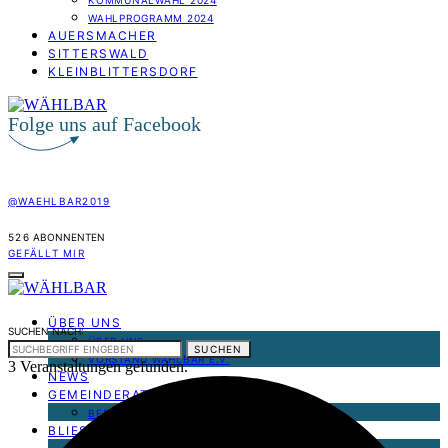
KOMMUNALWAHL 2024
WAHLPROGRAMM 2024
AUERSMACHER
SITTERSWALD
KLEINBLITTERSDORF
Folge uns auf Facebook
@WAEHLBAR2019
526
ABONNENTEN
GEFÄLLT MIR
ÜBER UNS
SUCHEN NACH:
ÜBER UNS
SUCHEN
VORSTAND WÄHLBAR E.V.
3 Veranstaltungen gefunden.
NEWS
GEMEINDERAT
BERICHT AUS DEM GEMEINDERAT
BLIESRANSBACH