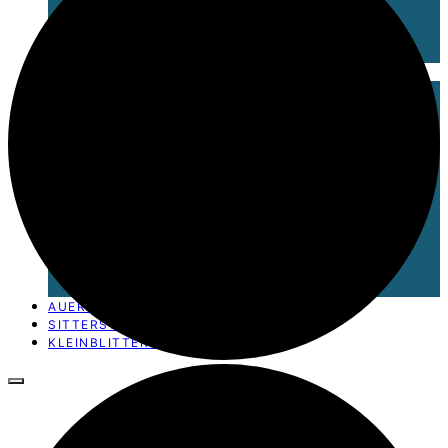
TEAM WÄHLBAR
ORTSRAT
PROTOKOLL ORTSRAT
BÜRGERZETTEL
RILCHINGEN-HANWEILER
TEAM WÄHLBAR E.V.
BERICHT AUS DEM ORTSRAT
PROJEKTE
SAUBERKEIT UND SICHERHEIT IM ORT
B51 – ES REICHT
ROXANE – DAS WASSER GEHÖRT UNS
BOLZPLATZ – RILCHINGEN-HANWEILER
STRASSENMARKIERUNGEN
NEWS
BÜRGERZETTEL
KOMMUNALWAHL 2024
WAHLPROGRAMM 2024
AUERSMACHER
SITTERSWALD
KLEINBLITTERSDORF