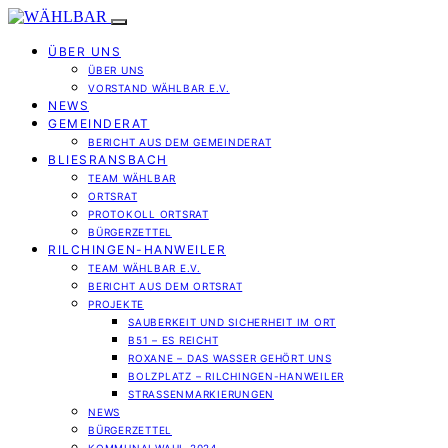
ÜBER UNS
ÜBER UNS
VORSTAND WÄHLBAR E.V.
NEWS
GEMEINDERAT
BERICHT AUS DEM GEMEINDERAT
BLIESRANSBACH
TEAM WÄHLBAR
ORTSRAT
PROTOKOLL ORTSRAT
BÜRGERZETTEL
RILCHINGEN-HANWEILER
TEAM WÄHLBAR E.V.
BERICHT AUS DEM ORTSRAT
PROJEKTE
SAUBERKEIT UND SICHERHEIT IM ORT
B51 – ES REICHT
ROXANE – DAS WASSER GEHÖRT UNS
BOLZPLATZ – RILCHINGEN-HANWEILER
STRASSENMARKIERUNGEN
NEWS
BÜRGERZETTEL