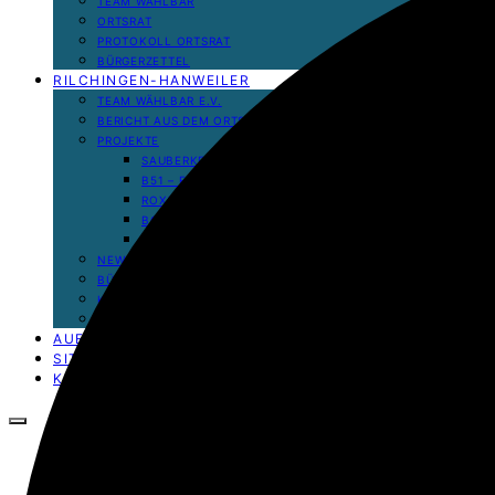
TEAM WÄHLBAR
ORTSRAT
PROTOKOLL ORTSRAT
BÜRGERZETTEL
RILCHINGEN-HANWEILER
TEAM WÄHLBAR E.V.
BERICHT AUS DEM ORTSRAT
PROJEKTE
SAUBERKEIT UND SICHERHEIT IM ORT
B51 – ES REICHT
ROXANE – DAS WASSER GEHÖRT UNS
BOLZPLATZ – RILCHINGEN-HANWEILER
STRASSENMARKIERUNGEN
NEWS
BÜRGERZETTEL
KOMMUNALWAHL 2024
WAHLPROGRAMM 2024
AUERSMACHER
SITTERSWALD
KLEINBLITTERSDORF