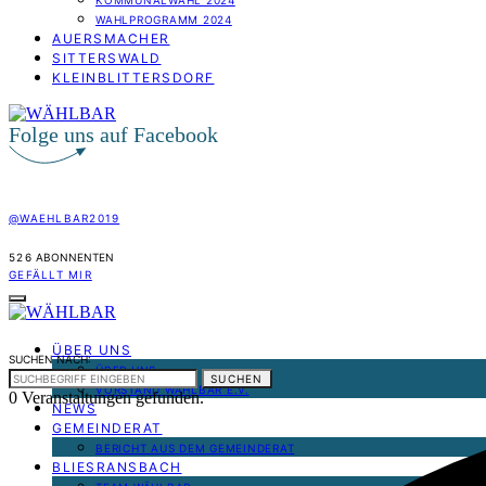
KOMMUNALWAHL 2024
WAHLPROGRAMM 2024
AUERSMACHER
SITTERSWALD
KLEINBLITTERSDORF
Folge uns auf Facebook
@WAEHLBAR2019
526
ABONNENTEN
GEFÄLLT MIR
ÜBER UNS
SUCHEN NACH:
ÜBER UNS
SUCHEN
VORSTAND WÄHLBAR E.V.
0 Veranstaltungen gefunden.
NEWS
GEMEINDERAT
BERICHT AUS DEM GEMEINDERAT
BLIESRANSBACH