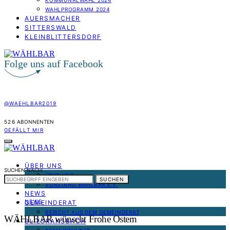
KOMMUNALWAHL 2024
WAHLPROGRAMM 2024
AUERSMACHER
SITTERSWALD
KLEINBLITTERSDORF
Folge uns auf Facebook
@WAEHLBAR2019
526
ABONNENTEN
GEFÄLLT MIR
ÜBER UNS
SUCHEN NACH:
ÜBER UNS
SUCHEN
VORSTAND WÄHLBAR E.V.
NEWS
NEWS
GEMEINDERAT
BERICHT AUS DEM GEMEINDERAT
WÄHLBAR wünscht Frohe Ostern
BLIESRANSBACH