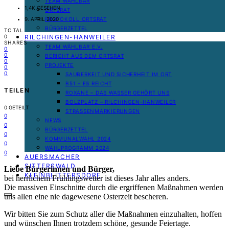
TEAM WÄHLBAR
1,4K GESEHEN
ORTSRAT
PROTOKOLL ORTSRAT
9. APRIL 2020
BÜRGERZETTEL
TOTAL
RILCHINGEN-HANWEILER
0
SHARES
TEAM WÄHLBAR E.V.
0
0
BERICHT AUS DEM ORTSRAT
0
PROJEKTE
0
0
SAUBERKEIT UND SICHERHEIT IM ORT
B51 – ES REICHT
TEILEN
ROXANE – DAS WASSER GEHÖRT UNS
BOLZPLATZ – RILCHINGEN-HANWEILER
0
GETEILT
STRASSENMARKIERUNGEN
0
NEWS
0
BÜRGERZETTEL
0
KOMMUNALWAHL 2024
0
WAHLPROGRAMM 2024
0
AUERSMACHER
SITTERSWALD
Liebe Bürgerinnen und Bürger,
KLEINBLITTERSDORF
bei herrlichem Frühlingswetter ist dieses Jahr alles anders.
Die massiven Einschnitte durch die ergriffenen Maßnahmen werden
uns allen eine nie dagewesene Osterzeit bescheren.
Wir bitten Sie zum Schutz aller die Maßnahmen einzuhalten, hoffen
und wünschen Ihnen trotzdem schöne, gesunde Feiertage.