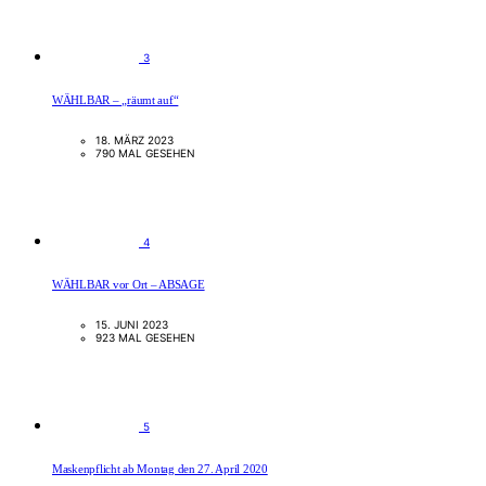
3
WÄHLBAR – „räumt auf“
18. MÄRZ 2023
790 MAL GESEHEN
4
WÄHLBAR vor Ort – ABSAGE
15. JUNI 2023
923 MAL GESEHEN
5
Maskenpflicht ab Montag den 27. April 2020