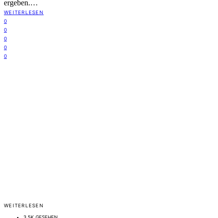
ergeben.…
WEITERLESEN
0
0
0
0
0
WEITERLESEN
3,5K GESEHEN