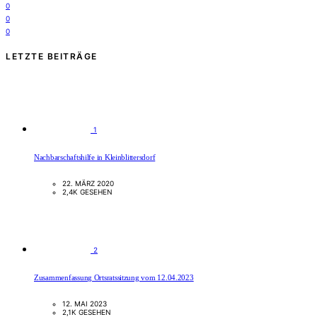
0
0
0
LETZTE BEITRÄGE
1
Nachbarschaftshilfe in Kleinblittersdorf
22. MÄRZ 2020
2,4K GESEHEN
2
Zusammenfassung Ortsratssitzung vom 12.04.2023
12. MAI 2023
2,1K GESEHEN