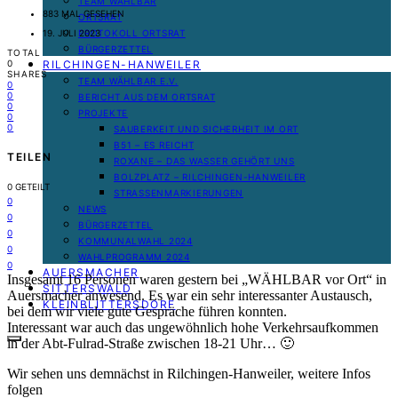
TEAM WÄHLBAR
883 MAL GESEHEN
ORTSRAT
PROTOKOLL ORTSRAT
19. JULI 2023
BÜRGERZETTEL
TOTAL
RILCHINGEN-HANWEILER
0
SHARES
TEAM WÄHLBAR E.V.
0
0
BERICHT AUS DEM ORTSRAT
0
PROJEKTE
0
0
SAUBERKEIT UND SICHERHEIT IM ORT
B51 – ES REICHT
TEILEN
ROXANE – DAS WASSER GEHÖRT UNS
BOLZPLATZ – RILCHINGEN-HANWEILER
0
GETEILT
STRASSENMARKIERUNGEN
0
NEWS
0
BÜRGERZETTEL
0
KOMMUNALWAHL 2024
0
WAHLPROGRAMM 2024
0
AUERSMACHER
Insgesamt 16 Personen waren gestern bei „WÄHLBAR vor Ort“ in
SITTERSWALD
Auersmacher anwesend. Es war ein sehr interessanter Austausch,
KLEINBLITTERSDORF
bei dem wir viele gute Gespräche führen konnten.
Interessant war auch das ungewöhnlich hohe Verkehrsaufkommen
in der Abt-Fulrad-Straße zwischen 18-21 Uhr… 🙂
Wir sehen uns demnächst in Rilchingen-Hanweiler, weitere Infos
folgen