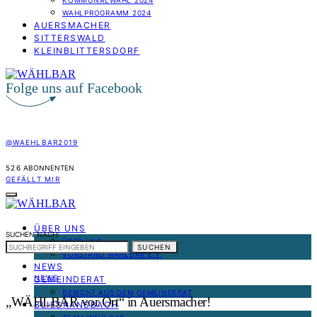
KOMMUNALWAHL 2024
WAHLPROGRAMM 2024
AUERSMACHER
SITTERSWALD
KLEINBLITTERSDORF
Folge uns auf Facebook
@WAEHLBAR2019
526
ABONNENTEN
GEFÄLLT MIR
ÜBER UNS
SUCHEN NACH:
ÜBER UNS
SUCHEN
VORSTAND WÄHLBAR E.V.
NEWS
NEWS
GEMEINDERAT
BERICHT AUS DEM GEMEINDERAT
„WÄHLBAR vor Ort“ in Auersmacher!
BLIESRANSBACH