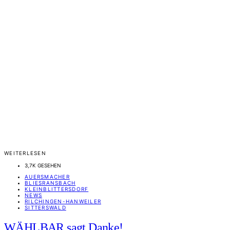
WEITERLESEN
3,7K GESEHEN
AUERSMACHER
BLIESRANSBACH
KLEINBLITTERSDORF
NEWS
RILCHINGEN-HANWEILER
SITTERSWALD
WÄHLBAR sagt Danke!