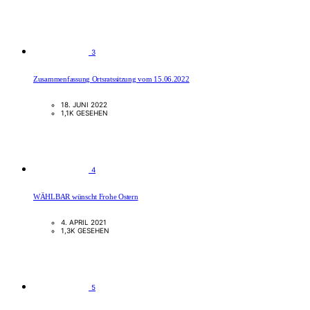
3
Zusammenfassung Ortsratssitzung vom 15.06.2022
18. JUNI 2022
1,1K GESEHEN
4
WÄHLBAR wünscht Frohe Ostern
4. APRIL 2021
1,3K GESEHEN
5