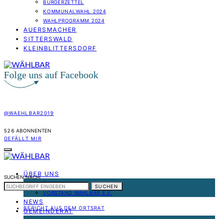
BÜRGERZETTEL
KOMMUNALWAHL 2024
WAHLPROGRAMM 2024
AUERSMACHER
SITTERSWALD
KLEINBLITTERSDORF
Folge uns auf Facebook
@WAEHLBAR2019
526
ABONNENTEN
GEFÄLLT MIR
ÜBER UNS
SUCHEN NACH:
ÜBER UNS
SUCHEN
VORSTAND WÄHLBAR E.V.
NEWS
BERICHT AUS DEM ORTSRAT
GEMEINDERAT