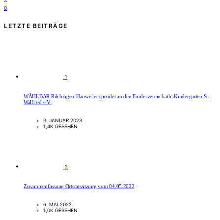
0
LETZTE BEITRÄGE
1
WÄHLBAR Rilchingen-Hanweiler spendet an den Förderverein kath. Kindergarten St.
Walfried e.V.
3. JANUAR 2023
1,4K GESEHEN
2
Zusammenfassung Ortsratssitzung vom 04.05.2022
6. MAI 2022
1,0K GESEHEN