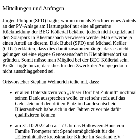
Mitteilungen und Anfragen
Jürgen Philippi (SPD) fragte, warum man als Zeichner eines Anteils
an der PV-Anlage am Hartungshof nur eine allgemeine
Rückmeldung der BEG Köllertal bekäme, jedoch nicht explizit auf
den Solarpark in Bliesransbach verwiesen werde. Man erwerbe ja
einen Anteil an diesem. Dirk Bubel (SPD) und Michael Keßler
(CDU) erklärten, dass dies damit zusammenhänge, dass es nicht
gelungen sei eine eigene Genossenschaft in Kleinblittersdorf zu
gründen. Somit müsse man Mitglied bei der BEG Köllertal sein.
Keßler fügte hinzu, dass dies für den Zweck der Anlage jedoch
nicht ausschlaggebend sei.
Ortsvorsteher Stephan Weimerich teilte mit, dass:
er allen Unterstützern von „Unser Dorf hat Zukunft“ nochmal
seinen Dank aussprechen wolle, er sei sehr stolz auf das
Geleistete und den dritten Platz im Landesentscheid.
Bliesransbach habe sich in den Jahren zuvor nie dafür
qualifizieren können.
am 31.10.2022 ab ca. 17 Uhr das Halloween-Haus von
Familie Trompeter mit Spendenmöglichkeit für die
„Elterninitiative krebskranker Kinder im Saarland e.V.“