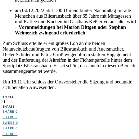
am 04.12.2022 ab 11.00 Uhr ein bunter Nachmittag für alle
Menschen aus Bliesransbach über 65 Jahre mit Mittagessen
und Kaffee und Kuchen im Gasthaus Keßler veranstaltet wird
–
Voranmeldungen bei Marion Dittgen oder Stephan
Weimerich zwingend erforderlich
Zum Schluss erteilte er ein großes Lob an die beiden
Naturschutzbeauftragten von Bliesransbach und Auersmacher,
Dieter Schuler und Patric Groß wegen ihrem starken Engagement
und der Entfernung der Altreifen in der Fichtenparzelle hinter dem
Sportplatz Bliesransbach. Es sei schön, dass auch in diesem Bereich
zusammengearbeitet werde.
Um 18.11 Uhr schloss der Ortsvorsteher die Sitzung und bedankte
sich bei allen Anwesenden.
TOTAL
0
SHARES
SHARE
0
SHARE
0
TWEET
0
SHARE
0
SHARE
0