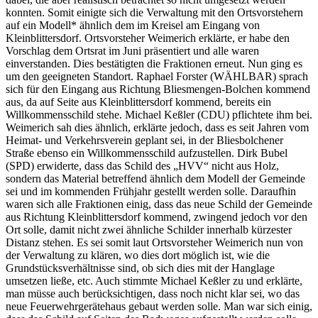
konnten. Somit einigte sich die Verwaltung mit den Ortsvorstehern
auf ein Modell* ähnlich dem im Kreisel am Eingang von
Kleinblittersdorf. Ortsvorsteher Weimerich erklärte, er habe den
Vorschlag dem Ortsrat im Juni präsentiert und alle waren
einverstanden. Dies bestätigten die Fraktionen erneut. Nun ging es
um den geeigneten Standort. Raphael Forster (WÄHLBAR) sprach
sich für den Eingang aus Richtung Bliesmengen-Bolchen kommend
aus, da auf Seite aus Kleinblittersdorf kommend, bereits ein
Willkommensschild stehe. Michael Keßler (CDU) pflichtete ihm bei.
Weimerich sah dies ähnlich, erklärte jedoch, dass es seit Jahren vom
Heimat- und Verkehrsverein geplant sei, in der Bliesbolchener
Straße ebenso ein Willkommensschild aufzustellen. Dirk Bubel
(SPD) erwiderte, dass das Schild des „HVV“ nicht aus Holz,
sondern das Material betreffend ähnlich dem Modell der Gemeinde
sei und im kommenden Frühjahr gestellt werden solle. Daraufhin
waren sich alle Fraktionen einig, dass das neue Schild der Gemeinde
aus Richtung Kleinblittersdorf kommend, zwingend jedoch
vor
den
Ort solle, damit nicht zwei ähnliche Schilder innerhalb kürzester
Distanz stehen. Es sei somit laut Ortsvorsteher Weimerich nun von
der Verwaltung zu klären, wo dies dort möglich ist, wie die
Grundstücksverhältnisse sind, ob sich dies mit der Hanglage
umsetzen ließe, etc. Auch stimmte Michael Keßler zu und erklärte,
man müsse auch berücksichtigen, dass noch nicht klar sei, wo das
neue Feuerwehrgerätehaus gebaut werden solle. Man war sich einig,