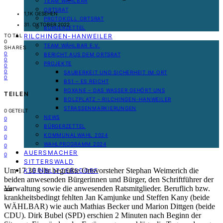
TEAM WÄHLBAR
ORTSRAT
1,1K GESEHEN
PROTOKOLL ORTSRAT
31. OKTOBER 2022
BÜRGERZETTEL
RILCHINGEN-HANWEILER
TOTAL
0
TEAM WÄHLBAR E.V.
SHARES
0
BERICHT AUS DEM ORTSRAT
0
PROJEKTE
0
0
SAUBERKEIT UND SICHERHEIT IM ORT
0
B51 – ES REICHT
ROXANE – DAS WASSER GEHÖRT UNS
TEILEN
BOLZPLATZ – RILCHINGEN-HANWEILER
STRASSENMARKIERUNGEN
0
GETEILT
NEWS
0
BÜRGERZETTEL
0
KOMMUNALWAHL 2024
0
WAHLPROGRAMM 2024
0
AUERSMACHER
0
SITTERSWALD
Um 17.30 Uhr begrüßte Ortsvorsteher Stephan Weimerich die
KLEINBLITTERSDORF
beiden anwesenden Bürgerinnen und Bürger, den Schriftführer der
Verwaltung sowie die anwesenden Ratsmitglieder. Beruflich bzw.
krankheitsbedingt fehlten Jan Kamjunke und Steffen Kany (beide
WÄHLBAR) wie auch Mathias Becker und Marion Dittgen (beide
CDU). Dirk Bubel (SPD) erschien 2 Minuten nach Beginn der