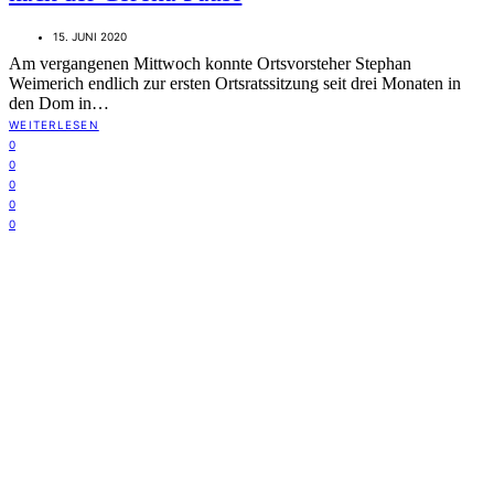
15. JUNI 2020
Am vergangenen Mittwoch konnte Ortsvorsteher Stephan
Weimerich endlich zur ersten Ortsratssitzung seit drei Monaten in
den Dom in…
WEITERLESEN
0
0
0
0
0