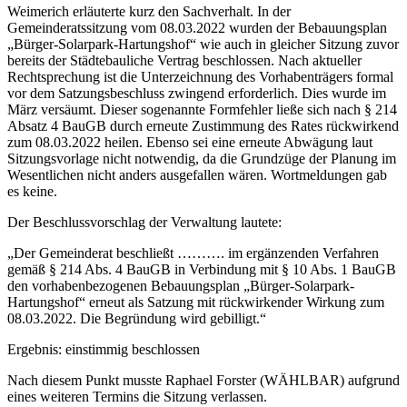
Weimerich erläuterte kurz den Sachverhalt. In der
Gemeinderatssitzung vom 08.03.2022 wurden der Bebauungsplan
„Bürger-Solarpark-Hartungshof“ wie auch in gleicher Sitzung zuvor
bereits der Städtebauliche Vertrag beschlossen. Nach aktueller
Rechtsprechung ist die Unterzeichnung des Vorhabenträgers formal
vor
dem Satzungsbeschluss zwingend erforderlich. Dies wurde im
März versäumt. Dieser sogenannte Formfehler ließe sich nach § 214
Absatz 4 BauGB durch erneute Zustimmung des Rates rückwirkend
zum 08.03.2022 heilen. Ebenso sei eine erneute Abwägung laut
Sitzungsvorlage nicht notwendig, da die Grundzüge der Planung im
Wesentlichen nicht anders ausgefallen wären. Wortmeldungen gab
es keine.
Der Beschlussvorschlag der Verwaltung lautete:
„Der Gemeinderat beschließt ………. im ergänzenden Verfahren
gemäß § 214 Abs. 4 BauGB in Verbindung mit § 10 Abs. 1 BauGB
den vorhabenbezogenen Bebauungsplan „Bürger-Solarpark-
Hartungshof“ erneut als Satzung mit rückwirkender Wirkung zum
08.03.2022. Die Begründung wird gebilligt.“
Ergebnis:
einstimmig beschlossen
Nach diesem Punkt musste Raphael Forster (WÄHLBAR) aufgrund
eines weiteren Termins die Sitzung verlassen.