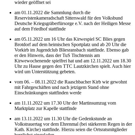
wieder geöffnet sei
am 01.11.2022 die Sammlung durch die
Reservistenkameradschaft Sitterswald für den Volksbund
Deutsche Kriegsgräberfürsorge e.V. nach der Heiligen Messe
auf dem Friedhof stattfinde
am 05.11.2022 um 16 Uhr das Kirwespiel SC Blies gegen
Brotdorf auf dem heimischen Sportplatz und ab 20 Uhr die
Vorkirb im Jugendclub Bliesransbach stattfinde. Ebenso gab
er den Hinweis, dass der TuS Tischtennis am
Kirwewochenende spielfrei hat und am 12.11.2022 um 18.30
Uhr zu Hause gegen den TTC Lautzkirchen spielt. Auch hier
wird um Unterstützung gebeten.
vom 06. – 08.11.2022 die Raaschbacher Kirb wie gewohnt
mit Fahrgeschäften und nach jetzigem Stand ohne
Einschränkungen stattfinden werde
am 11.11.2022 um 17.30 Uhr der Martinsumzug vom
Marktplatz zur Kapelle stattfinde
am 13.11.2022 um 11.30 Uhr die Gedenkstunde an
Volkstrauertag vor dem Ehrenmal (bei stärkerem Regen in der
Kath. Kirche) stattfinde. Hierzu seien die Ortsratsmitglieder
herzlichst eingeladen