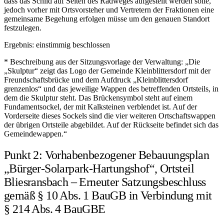
dass das Schild auf Seiten des Radweges aufgestellt werden solle,
jedoch vorher mit Ortsvorsteher und Vertretern der Fraktionen eine
gemeinsame Begehung erfolgen müsse um den genauen Standort
festzulegen.
Ergebnis:
einstimmig beschlossen
* Beschreibung aus der Sitzungsvorlage der Verwaltung: „Die
„Skulptur“ zeigt das Logo der Gemeinde Kleinblittersdorf mit der
Freundschaftsbrücke und dem Aufdruck „Kleinblittersdorf
grenzenlos“ und das jeweilige Wappen des betreffenden Ortsteils, in
dem die Skulptur steht. Das Brückensymbol steht auf einem
Fundamentsockel, der mit Kalksteinen verblendet ist. Auf der
Vorderseite dieses Sockels sind die vier weiteren Ortschaftswappen
der übrigen Ortsteile abgebildet. Auf der Rückseite befindet sich das
Gemeindewappen.“
Punkt 2: Vorhabenbezogener Bebauungsplan
„Bürger-Solarpark-Hartungshof“, Ortsteil
Bliesransbach – Erneuter Satzungsbeschluss
gemäß § 10 Abs. 1 BauGB in Verbindung mit
§ 214 Abs. 4 BauGBE