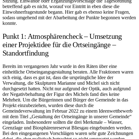
Sitzung. Einwände oder Ergänzungsvorschläge die Tagesordnung
betreffend gab es nicht, worauf vor Eintritt in eben diese die
Einwohnerfragestunde begann. Hier gab es ebenso keine Fragen,
sodass umgehend mit der Abarbeitung der Punkte begonnen werden
konnte.
Punkt 1: Atmosphärencheck – Umsetzung
einer Projektidee für die Ortseingänge –
Standortfindung
Bereits im vergangenen Jahr wurde in den Räten über eine
einheitliche Ortseingangsgestaltung beraten. Alle Fraktionen waren
sich einig, dass es gut ist, dass die ursprüngliche Idee der
Verwaltung, die Skulpturen Marianne und Michel sich nicht
durchgesetzt hatten. Nicht nur aufgrund der Optik, auch aufgrund
der Negativbehaftung der Figur des Michels fand dies keine
Mehrheit. Um die Bürgerinnen und Bürger der Gemeinde in das
Projekt einzubeziehen, wurden diese durch die
Gemeindeverwaltung im Februar 2022 zu einem Ideenwettbewerb
mit dem Titel „Gestaltung der Ortseingänge in unserer Gemeinde“
eingeladen. Insbesondere sollten die drei Merkmale – Wasser,
Grenzlage und Biosphärenreservat Bliesgau eingebunden werden.
Bei den eingegangenen Vorschlägen waren sehr gute Zeichnungen
dabei, die aber realistisch betrachtet so nicht umgesetzt werden