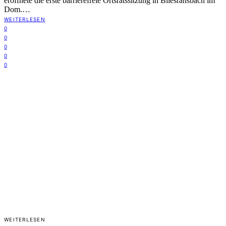
eröffnete die erste barrierefreie Ortsratssitzung in Bliesransbach im
Dom.…
WEITERLESEN
0
0
0
0
0
WEITERLESEN