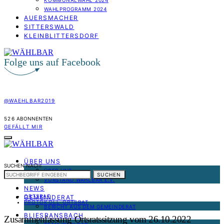
KOMMUNALWAHL 2024
WAHLPROGRAMM 2024
AUERSMACHER
SITTERSWALD
KLEINBLITTERSDORF
Folge uns auf Facebook
@WAEHLBAR2019
526
ABONNENTEN
GEFÄLLT MIR
ÜBER UNS
SUCHEN NACH:
ÜBER UNS
SUCHEN
VORSTAND WÄHLBAR E.V.
NEWS
ORTSRAT
GEMEINDERAT
PROTOKOLL ORTSRAT
BERICHT AUS DEM GEMEINDERAT
BLIESRANSBACH
Zusammenfassung Ortsratssitzung vom 26.10.2022